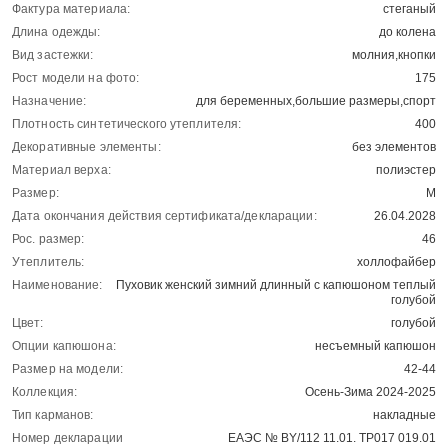
Фактура материала:
стеганый
Длина одежды:
до колена
Вид застежки:
молния,кнопки
Рост модели на фото:
175
Назначение:
для беременных,большие размеры,спорт
Плотность синтетического утеплителя:
400
Декоративные элементы:
без элементов
Материал верха:
полиэстер
Размер:
M
Дата окончания действия сертификата/декларации:
26.04.2028
Рос. размер:
46
Утеплитель:
холлофайбер
Наименование:
Пуховик женский зимний длинный с капюшоном теплый
голубой
Цвет:
голубой
Опции капюшона:
несъемный капюшон
Размер на модели:
42-44
Коллекция:
Осень-Зима 2024-2025
Тип карманов:
накладные
Номер декларации
ЕАЭС № BY/112 11.01. ТР017 019.01