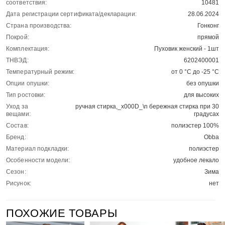
соответствия:
10481
Дата регистрации сертификата/декларации:
28.06.2024
Страна производства:
Гонконг
Покрой:
прямой
Комплектация:
Пуховик женский - 1шт
ТНВЭД:
6202400001
Температурный режим:
от 0 °C до -25 °C
Опции опушки:
без опушки
Тип ростовки:
для высоких
Уход за
ручная стирка,_x000D_\n бережная стирка при 30
вещами:
градусах
Состав:
полиэстер 100%
Бренд:
Obba
Материал подкладки:
полиэстер
Особенности модели:
удобное лекало
Сезон:
Зима
Рисунок:
нет
ПОХОЖИЕ ТОВАРЫ