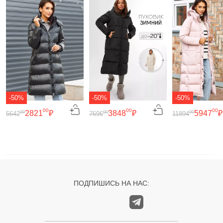
-50%
-50%
-50%
00
00
00
2821
₽
3848
₽
5947
₽
00
00
00
5642
7696
11894
ПОДПИШИСЬ НА НАС: