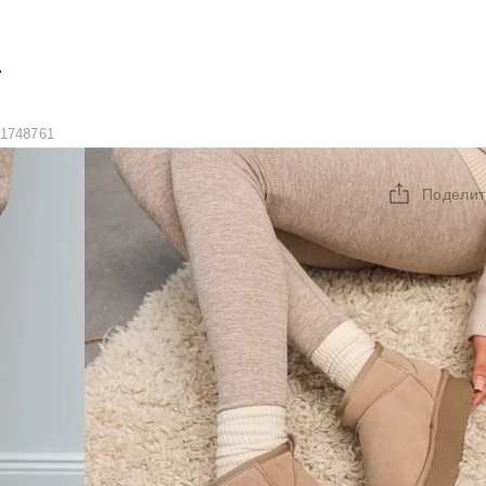
А
1748761
Поделит