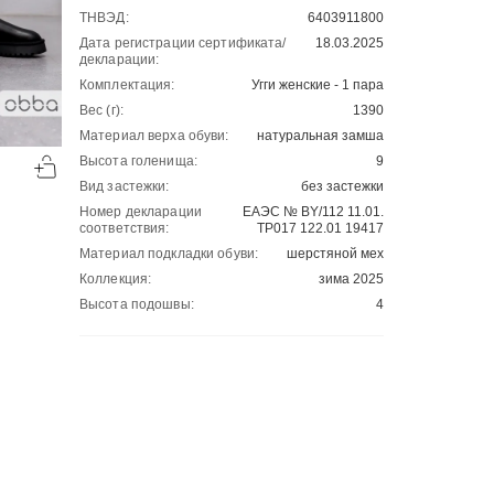
ТНВЭД:
6403911800
Дата регистрации сертификата/
18.03.2025
декларации:
Комплектация:
Угги женские - 1 пара
Вес (г):
1390
Материал верха обуви:
натуральная замша
-50%
-50%
Высота голенища:
9
00
00
2501
₽
2243
₽
00
00
5002
4486
Вид застежки:
без застежки
Номер декларации
ЕАЭС № BY/112 11.01.
соответствия:
ТР017 122.01 19417
Материал подкладки обуви:
шерстяной мех
Коллекция:
зима 2025
Высота подошвы:
4