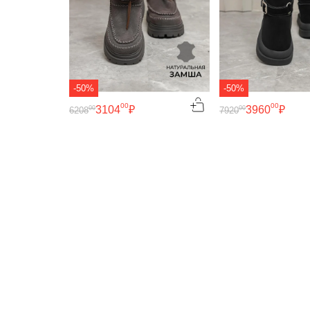
-50%
-50%
00
00
3104
₽
3960
₽
00
00
6208
7920