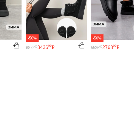
-50%
-50%
00
00
3436
₽
2768
₽
00
00
6872
5536