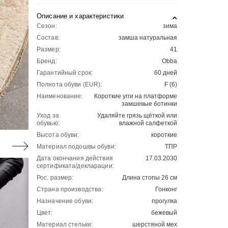
Описание и характеристики
Сезон:
зима
Состав:
замша натуральная
Размер:
41
Бренд:
Obba
Гарантийный срок:
60 дней
Полнота обуви (EUR):
F (6)
Наименование:
Короткие угги на платформе
замшевые ботинки
Уход за
Удаляйте грязь щёткой или
обувью:
влажной салфеткой
Высота обуви:
короткие
Материал подошвы обуви:
ТПР
Дата окончания действия
17.03.2030
сертификата/декларации:
Рос. размер:
Длина стопы 26 см
Страна производства:
Гонконг
Назначение обуви:
прогулка
Цвет:
бежевый
Материал стельки:
шерстяной мех