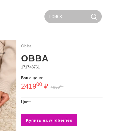
ПОИСК
Obba
ься
OBBA
171748761
Ваша цена:
00
2419
₽
00
4838
Цвет:
Купить на wildberries