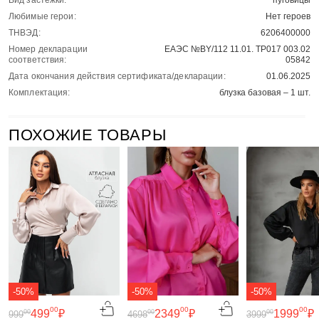
Вид застежки:
пуговицы
Любимые герои:
Нет героев
ТНВЭД:
6206400000
Номер декларации
ЕАЭС №BY/112 11.01. ТР017 003.02
соответствия:
05842
Дата окончания действия сертификата/декларации:
01.06.2025
Комплектация:
блузка базовая – 1 шт.
ПОХОЖИЕ ТОВАРЫ
-50%
-50%
-50%
00
00
00
499
₽
2349
₽
1999
₽
00
00
00
999
4698
3999