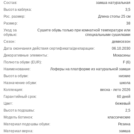
Состав:
замша натуральная
Высота каблука:
3,5
Рос. размер:
Длина стопы 25 см
Размер:
38
Уход за
Сушите обувь только при комнатной температуре или
обувью:
специальными сушилками
Сезон:
демисезон
Дата окончания действия сертификата/декларации:
06.10.2030
Декоративные элементы:
Мокасины
Полнота обуви (EUR):
F (6)
Наименование:
Лоферы на платформе из натуральной замши
Высота обуви:
низкие
Назначение обуви:
школа
Коллекция:
весна - лето 2026
Гарантийный срок:
60 дней
Цвет:
бежевый
Высота подошвы:
2,5
Модель ботинок:
классические
Материал подошвы обуви:
Резина
Материал верха:
замша