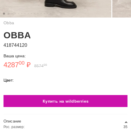
Obba
OBBA
418744120
Ваша цена:
00
4287
₽
00
8574
Цвет:
Купить на wildberries
Описание
Рос. размер:
35