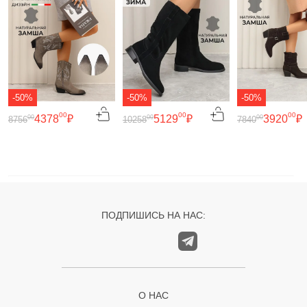
-50%
-50%
-50%
00
00
00
4378
₽
5129
₽
3920
₽
00
00
00
8756
10258
7840
ПОДПИШИСЬ НА НАС:
О НАС