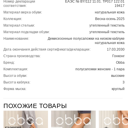
Номер декларации
ЕАЭС № BY/112 11.01. ТР017 122.01
соответствия:
19417
Материал верха обуви:
натуральная кожа
Коллекция:
Весна-осень 2025
Материал стельки:
утепленный текстиль
Материал подкладки обуви:
утепленный текстиль
Наименование:
Демисезонные полусапожки на низком каблуке
натуральная кожа
Дата окончания действия сертификата/декларации:
17.03.2030
Страна производства:
Гонконг
Бренд:
Obba
Комплектация:
полусапожки женские - 1 пара
Высота обуви:
высокие
Высота каблука:
3
Форма мыска:
круглый
ПОХОЖИЕ ТОВАРЫ