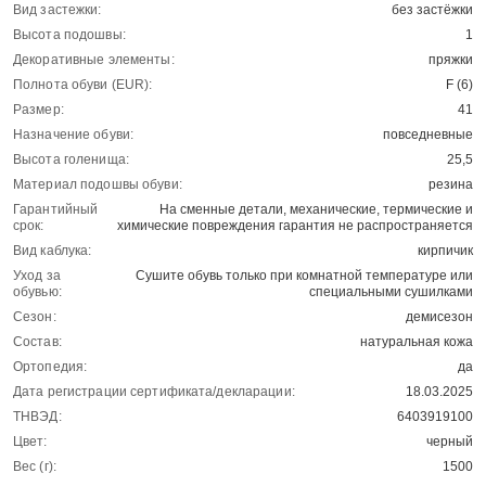
Вид застежки:
без застёжки
Высота подошвы:
1
Декоративные элементы:
пряжки
Полнота обуви (EUR):
F (6)
Размер:
41
Назначение обуви:
повседневные
Высота голенища:
25,5
Материал подошвы обуви:
резина
Гарантийный
На сменные детали, механические, термические и
срок:
химические повреждения гарантия не распространяется
Вид каблука:
кирпичик
Уход за
Сушите обувь только при комнатной температуре или
обувью:
специальными сушилками
Сезон:
демисезон
Состав:
натуральная кожа
Ортопедия:
да
Дата регистрации сертификата/декларации:
18.03.2025
ТНВЭД:
6403919100
Цвет:
черный
Вес (г):
1500