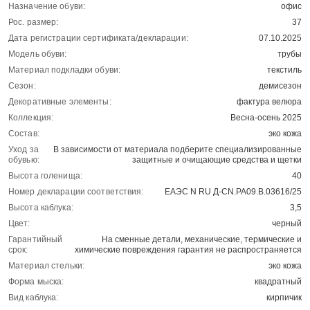
Назначение обуви:
офис
Рос. размер:
37
Дата регистрации сертификата/декларации:
07.10.2025
Модель обуви:
трубы
Материал подкладки обуви:
текстиль
Сезон:
демисезон
Декоративные элементы:
фактура велюра
Коллекция:
Весна-осень 2025
Состав:
эко кожа
Уход за
В зависимости от материала подберите специализированные
обувью:
защитные и очищающие средства и щетки
Высота голенища:
40
Номер декларации соответствия:
ЕАЭС N RU Д-CN.РА09.В.03616/25
Высота каблука:
3,5
Цвет:
черный
Гарантийный
На сменные детали, механические, термические и
срок:
химические повреждения гарантия не распространяется
Материал стельки:
эко кожа
Форма мыска:
квадратный
Вид каблука:
кирпичик