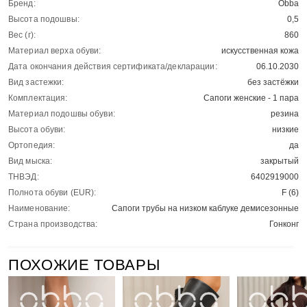
Бренд:
Obba
Высота подошвы:
0,5
Вес (г):
860
Материал верха обуви:
искусственная кожа
Дата окончания действия сертификата/декларации:
06.10.2030
Вид застежки:
без застёжки
Комплектация:
Сапоги женские - 1 пара
Материал подошвы обуви:
резина
Высота обуви:
низкие
Ортопедия:
да
Вид мыска:
закрытый
ТНВЭД:
6402919000
Полнота обуви (EUR):
F (6)
Наименование:
Сапоги трубы на низком каблуке демисезонные
Страна производства:
Гонконг
ПОХОЖИЕ ТОВАРЫ