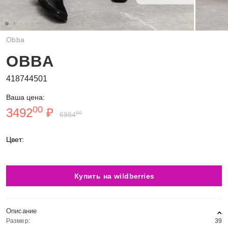
Obba
OBBA
418744501
Ваша цена:
00
3492
₽
00
6984
Цвет:
Купить на wildberries
Описание
Размер:
39