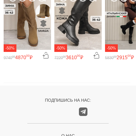
-50%
-50%
-50%
00
00
00
4870
₽
3610
₽
2915
₽
00
00
00
9740
7220
5830
ПОДПИШИСЬ НА НАС:
О НАС