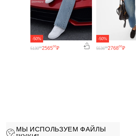
-50%
-50%
00
00
2565
₽
2768
₽
00
00
5130
5536
МЫ ИСПОЛЬЗУЕМ ФАЙЛЫ