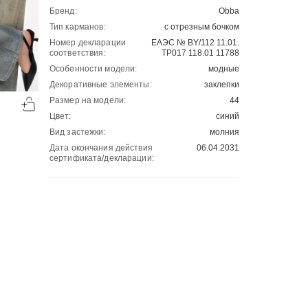
Бренд:
Obba
Тип карманов:
с отрезным бочком
Номер декларации
ЕАЭС № BY/112 11.01.
соответствия:
ТР017 118.01 11788
Особенности модели:
модные
Декоративные элементы:
заклепки
-50%
-50%
Размер на модели:
44
00
00
1999
₽
1999
₽
00
00
3999
3999
Цвет:
синий
Вид застежки:
молния
Дата окончания действия
06.04.2031
сертификата/декларации: