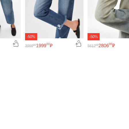
-50%
-50%
00
00
1999
₽
2806
₽
00
00
3999
5612