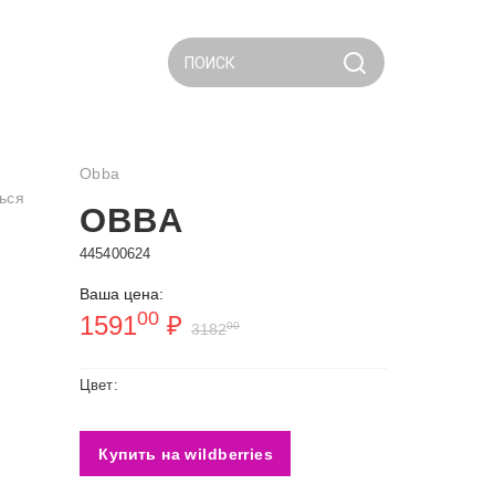
ПОИСК
Obba
ься
OBBA
445400624
Ваша цена:
00
1591
₽
00
3182
Цвет:
Купить на wildberries