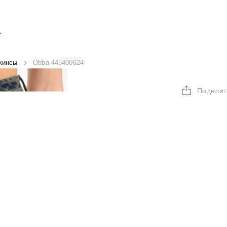
А
жинсы
Obba 445400624
Поделит