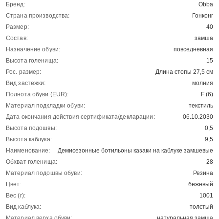
Бренд:
Obba
Страна производства:
Гонконг
Размер:
40
Состав:
замша
Назначение обуви:
повседневная
Высота голенища:
15
Рос. размер:
Длина стопы 27,5 см
Вид застежки:
молния
Полнота обуви (EUR):
F (6)
Материал подкладки обуви:
текстиль
Дата окончания действия сертификата/декларации:
06.10.2030
Высота подошвы:
0,5
Высота каблука:
9,5
Наименование:
Демисезонные ботильоны казаки на каблуке замшевые
Обхват голенища:
28
Материал подошвы обуви:
Резина
Цвет:
бежевый
Вес (г):
1001
Вид каблука:
толстый
Материал верха обуви:
натуральная замша