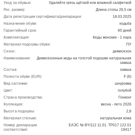
Уход за обувью:
Удаляйте грязь щёткой или влажной салфеткой
Рос. размер:
Длина стопы 26,5 см
Дата регистрации сертификата/декларации:
18.03.2025
Назначение обуви:
ходьба
Гарантийный срок:
60 дней
Комплектация:
Кеды женские - 1 пара
Материал подошвы обуви:
ПУ
Сезон:
демисезон
Наименование:
Демисезонные кеды на толстой подошве натуральная
замша
Состав:
замша
Полнота обуви (EUR):
F (6)
Вид застежки:
шнуровка
Цвет:
голубой
Страна производства:
Гонконг
Коллекция:
весна - лето 2026
Высота подошвы:
2,8
Материал стельки:
натуральная кожа
Номер декларации
ЕАЭС № BY/112 11.01. ТР017 122.01
соответствия:
19417