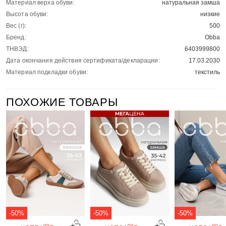
Материал верха обуви:
натуральная замша
Высота обуви:
низкие
Вес (г):
500
Бренд:
Obba
ТНВЭД:
6403999800
Дата окончания действия сертификата/декларации:
17.03.2030
Материал подкладки обуви:
текстиль
ПОХОЖИЕ ТОВАРЫ
-50%
-50%
-50%
00
00
00