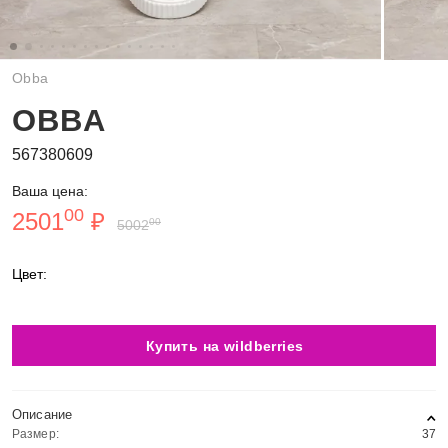
Obba
OBBA
567380609
Ваша цена:
00
2501
₽
00
5002
Цвет:
Купить на wildberries
Описание
Размер:
37