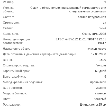
Размер:
39
Уход за
Сушите обувь только при комнатной температуре или
обувью:
специальными сушилками
Состав:
замша натуральная
Ортопедия:
да
Сезон:
зима
Коллекция:
Осень-зима 2025
Номер декларации
ЕАЭС № BY/112 11.01. ТР017 122.01
соответствия:
19417
Назначение обуви:
классические
Дата окончания действия сертификата/декларации:
17.03.2030
Вес (г):
1500
Страна производства:
Гонконг
Гарантийный срок:
60 дней
Высота каблука:
5
Метод крепления подошвы:
прошивной
Вид застежки:
молния
Модель ботинок:
с мехом
Цвет:
бежевый
Рос. размер:
Длина стопы 25 см