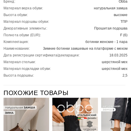
Бренд:
Obba
Материал верха обуви:
натуральная замша
Высота обуви:
высокие
Материал подошвы обуви:
ТПР
Декоративные элементы:
Прошитая подошва
Полнота обуви (EUR):
F (6)
Комплектация:
ботинки женские - 1 пара
Наименование:
Зимние ботинки замшевые на платформе с мехом
Дата регистрации сертификата/декларации:
18.03.2025
Материал стельки:
шерстяной мех
Материал подкладки обуви:
шерстяной мех
Высота подошвы:
2,5
ПОХОЖИЕ ТОВАРЫ