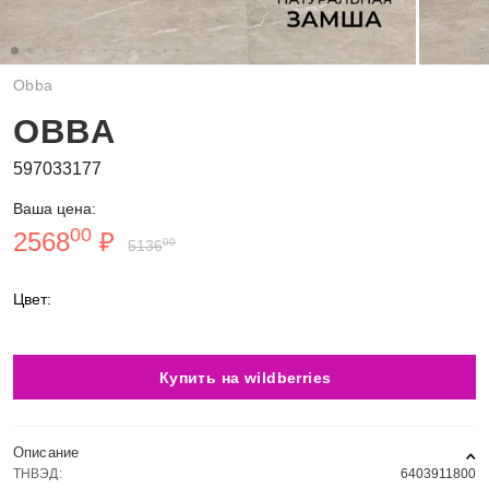
Obba
OBBA
597033177
Ваша цена:
00
2568
₽
00
5136
Цвет:
Купить на wildberries
Описание
ТНВЭД:
6403911800