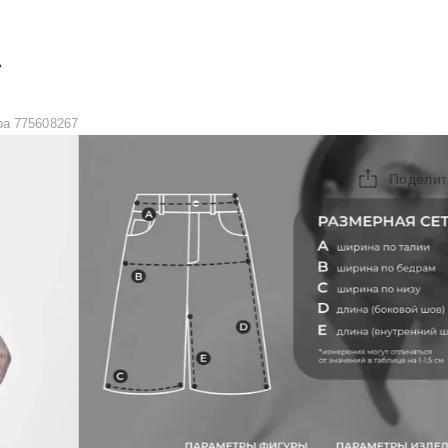
А
a 775608267
Поделит