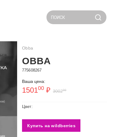
ПОИСК
Obba
ься
OBBA
775608267
Ваша цена:
00
1501
₽
00
3002
Цвет:
Купить на wildberries