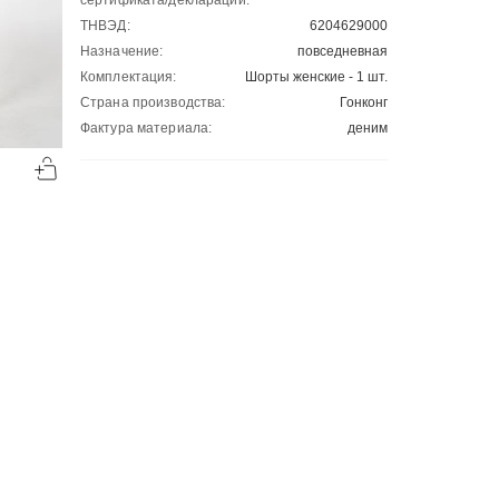
сертификата/декларации:
ТНВЭД:
6204629000
Назначение:
повседневная
Комплектация:
Шорты женские - 1 шт.
Страна производства:
Гонконг
Фактура материала:
деним
-50%
-50%
00
00
1999
₽
1499
₽
00
00
3999
2999