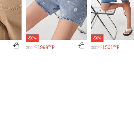
-50%
-50%
00
00
1999
₽
1501
₽
00
00
3999
3002