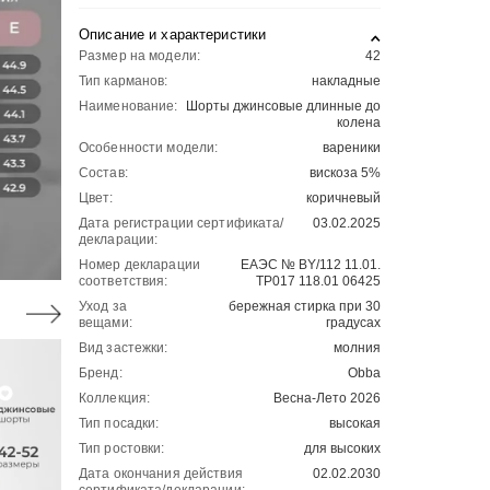
Описание и характеристики
Размер на модели:
42
Тип карманов:
накладные
Наименование:
Шорты джинсовые длинные до
колена
Особенности модели:
вареники
Состав:
вискоза 5%
Цвет:
коричневый
Дата регистрации сертификата/
03.02.2025
декларации:
Номер декларации
ЕАЭС № BY/112 11.01.
соответствия:
ТР017 118.01 06425
Уход за
бережная стирка при 30
вещами:
градусах
Вид застежки:
молния
Бренд:
Obba
Коллекция:
Весна-Лето 2026
Тип посадки:
высокая
Тип ростовки:
для высоких
Дата окончания действия
02.02.2030