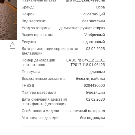
Назначение платья:
для подружек невесты
Бренд:
Obba
Покрой:
облегающий
Вид застежки:
без застежки
Уход за вещами:
деликатная ручная стирка
Вырез горловины:
V-образный
-50%
-50%
Рисунок:
однотонный
00
00
2001
₽
2001
₽
00
00
4002
4002
Дата регистрации сертификата/
03.02.2025
декларации:
Номер декларации
ЕАЭС № BY/112 11.01.
соответствия:
ТР017 118.01 06425
Тип рукава:
длинные
Декоративные элементы:
блестки, пайетки
ТНВЭД:
6204430000
Фактура материала:
блестящий
Дата окончания действия
02.02.2030
сертификата/декларации:
Особенности модели:
эластичный материал
Материал подкладки:
без подкладки