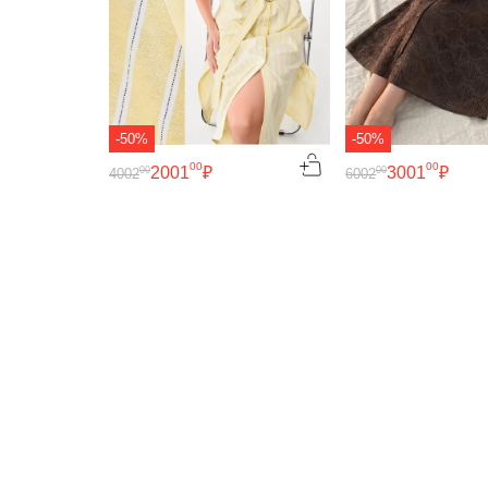
-50%
-50%
00
00
2001
₽
3001
₽
00
00
4002
6002