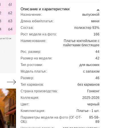
Описание и характеристики
Назначение:
выпускной
Длина юбки/платья:
мини
Состав:
полиэстер 93%
Рост модели на фото:
166
Наименование:
Платье коктейльное с
пайетками блестящее
Рос. размер:
44
Размер на модели:
42
Тип ростовки:
для высоких
Модель платья:
с запахом
Размер:
46
Тип карманов:
без карманов
Страна производства:
Гонконг
Коллекция:
2025-2026
Цвет:
черный
Комплектация:
Платье - 1 шт.
Параметры модели на фото (ОГ-ОТ-
85-58-
ОБ):
89