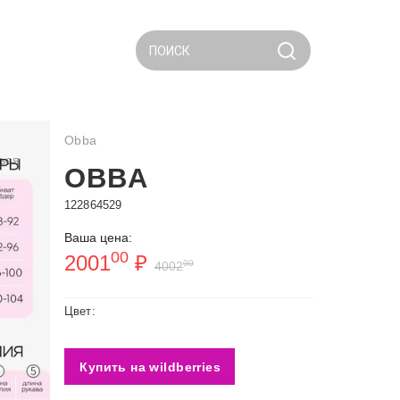
ПОИСК
Obba
ься
OBBA
122864529
Ваша цена:
00
2001
₽
00
4002
Цвет:
Купить на wildberries