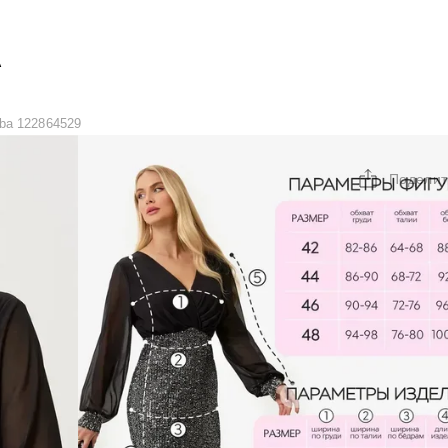
А
ba 122864529
Поделит