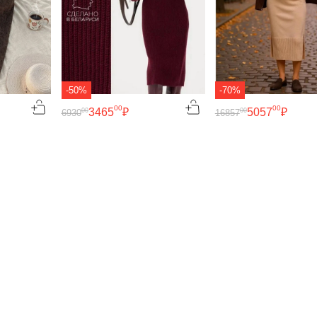
-50%
-70%
00
00
3465
₽
5057
₽
00
00
6930
16857