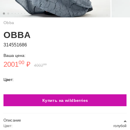
Obba
OBBA
314551686
Ваша цена:
00
2001
₽
00
4002
Цвет:
Купить на wildberries
Описание
Цвет:
голубой