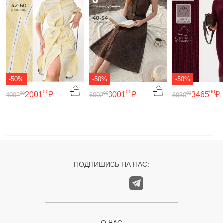
-50%
-50%
-50%
00
00
00
2001
₽
3001
₽
3465
₽
00
00
00
4002
6002
6930
ПОДПИШИСЬ НА НАС:
О НАС