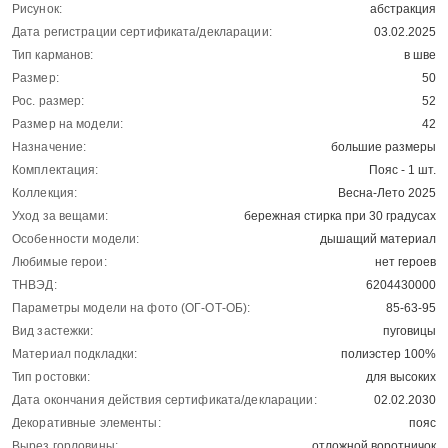
Рисунок:
абстракция
Дата регистрации сертификата/декларации:
03.02.2025
Тип карманов:
в шве
Размер:
50
Рос. размер:
52
Размер на модели:
42
Назначение:
большие размеры
Комплектация:
Пояс - 1 шт.
Коллекция:
Весна-Лето 2025
Уход за вещами:
бережная стирка при 30 градусах
Особенности модели:
дышащий материал
Любимые герои:
нет героев
ТНВЭД:
6204430000
Параметры модели на фото (ОГ-ОТ-ОБ):
85-63-95
Вид застежки:
пуговицы
Материал подкладки:
полиэстер 100%
Тип ростовки:
для высоких
Дата окончания действия сертификата/декларации:
02.02.2030
Декоративные элементы:
пояс
Вырез горловины:
отложной воротничок