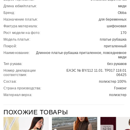
Длина юбки/платья:
миди
Бренд:
Obba
Назначение платья:
для беременных
Фактура материала:
шифоновая
Рост модели на фото:
170
Модель платья:
платье рубашка
Покрой:
приталенный
Наименование:
Длинное платье-рубашка приталенное, повседневное
миди
Тип рукава:
без рукавов
Номер декларации
ЕАЭС № BY/112 11.01. ТР017 118.01
соответствия:
06425
Состав:
полиэстер 100%
Страна производства:
Гонконг
Материал верха:
полиэстер
ПОХОЖИЕ ТОВАРЫ