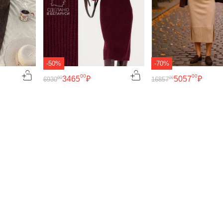
-50%
-70%
00
00
3465
₽
5057
₽
00
00
6930
16857