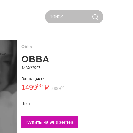
ПОИСК
Obba
ься
OBBA
148923957
Ваша цена:
00
1499
₽
00
2999
Цвет:
Купить на wildberries