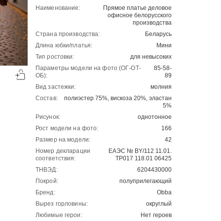
Наименование:
Прямое платье деловое
офисное белорусского
производства
Страна производства:
Беларусь
Длина юбки/платья:
Мини
Тип ростовки:
для невысоких
-50%
-50%
Параметры модели на фото (ОГ-ОТ-
85-58-
ОБ):
89
00
00
2121
₽
2001
₽
00
00
4242
4002
Вид застежки:
молния
Состав:
полиэстер 75%, вискоза 20%, эластан
5%
Рисунок:
однотонное
Рост модели на фото:
166
Размер на модели:
42
Номер декларации
ЕАЭС № BY/112 11.01.
соответствия:
ТР017 118.01 06425
ТНВЭД:
6204430000
Покрой:
полуприлегающий
Бренд:
Obba
Вырез горловины:
округлый
Любимые герои:
Нет героев