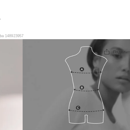
А
ba 148923957
Поделит