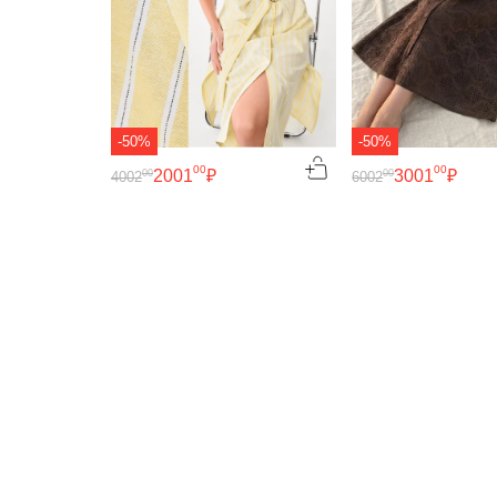
-50%
-50%
00
00
2001
₽
3001
₽
00
00
4002
6002