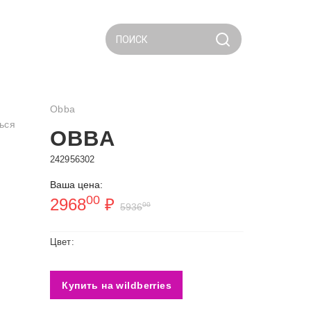
ПОИСК
Obba
ься
OBBA
242956302
Ваша цена:
00
2968
₽
00
5936
Цвет:
Купить на wildberries