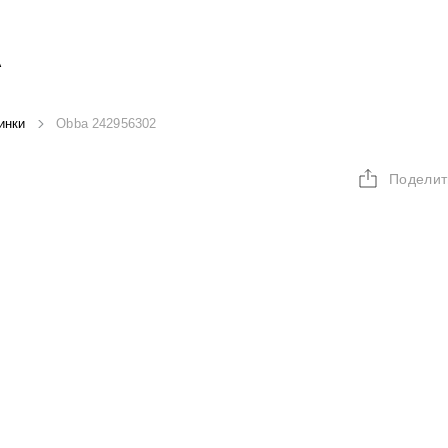
А
инки
Obba 242956302
Поделит