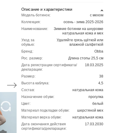
Описание и характеристики
Модель ботинок:
с мехом
Коллекция:
осень - зима 2025-2026
Наименование:
Зимние ботинки на шнуровке
натуральная кожа и мех
Уход за
Удаляйте грязь щёткой или
обувью:
влажной салфеткой
Бренд:
Obba
Рос. размер:
Длина стопы 25,5 см
Дата регистрации сертификата/
18.03.2025
декларации:
Размер:
38
Высота каблука:
4,5
Состав:
натуральная кожа
Назначение обуви:
прогулка
Цвет:
белый
Материал подкладки обуви:
шерстяной мех
Материал верха обуви:
натуральная кожа
Дата окончания действия
17.03.2030
сертификата/декларации: