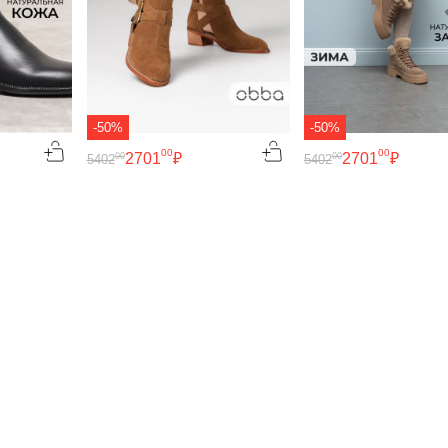
-50%
-50%
00
00
2701
₽
2701
₽
00
00
5402
5402