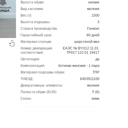
Высота обуви:
низкие
Вид застежки:
молния
Вес (г):
1500
Высота подошвы:
3
Страна производства:
Гонконг
Гарантийный срок:
60 дней
-50%
-50%
Материал стельки:
шерстяной мех
00
00
3805
₽
3175
₽
00
00
7610
6350
Номер декларации
ЕАЭС № BY/112 11.01.
соответствия:
ТР017 122.01 19417
Ортопедия:
да
Комплектация:
ботинки женские - 1 пара
Материал подошвы обуви:
ТПР
ТНВЭД:
6403911100
Декоративные элементы:
молния
Полнота обуви (EUR):
F (6)
Сезон:
зима