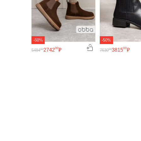
-50%
-50%
00
00
2742
₽
3815
₽
00
00
5484
7630