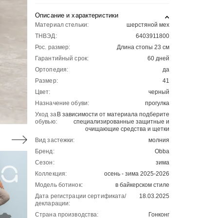
Описание и характеристики
Материал стельки:
шерстяной мех
ТНВЭД:
6403911800
Рос. размер:
Длина стопы 23 см
Гарантийный срок:
60 дней
Ортопедия:
да
Размер:
41
Цвет:
черный
Назначение обуви:
прогулка
Уход за
В зависимости от материала подберите
обувью:
специализированные защитные и
очищающие средства и щетки
Вид застежки:
молния
Бренд:
Obba
Сезон:
зима
Коллекция:
осень - зима 2025-2026
Модель ботинок:
в байкерском стиле
Дата регистрации сертификата/
18.03.2025
декларации:
Страна производства:
Гонконг