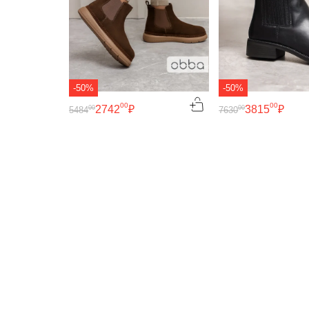
-50%
-50%
00
00
2742
₽
3815
₽
00
00
5484
7630