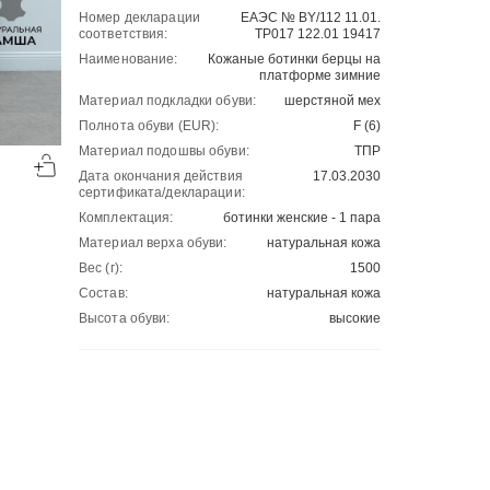
Номер декларации
ЕАЭС № BY/112 11.01.
соответствия:
ТР017 122.01 19417
Наименование:
Кожаные ботинки берцы на
платформе зимние
Материал подкладки обуви:
шерстяной мех
Полнота обуви (EUR):
F (6)
-50%
-50%
Материал подошвы обуви:
ТПР
00
00
3805
₽
3175
₽
00
00
7610
6350
Дата окончания действия
17.03.2030
сертификата/декларации:
Комплектация:
ботинки женские - 1 пара
Материал верха обуви:
натуральная кожа
Вес (г):
1500
Состав:
натуральная кожа
Высота обуви:
высокие