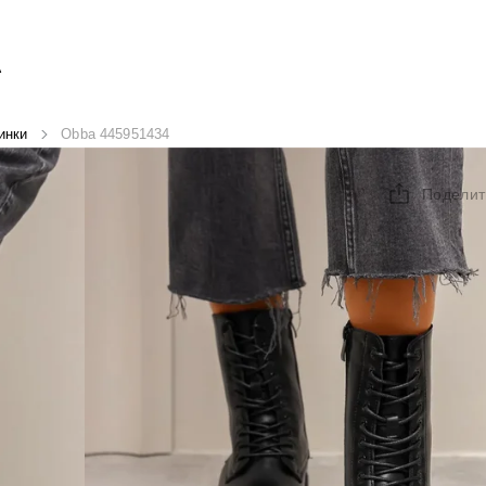
А
инки
Obba 445951434
Поделит