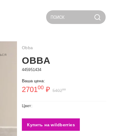
ПОИСК
Obba
ься
OBBA
445951434
Ваша цена:
00
2701
₽
00
5402
Цвет:
Купить на wildberries