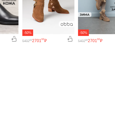
-50%
-50%
00
00
2701
₽
2701
₽
00
00
5402
5402