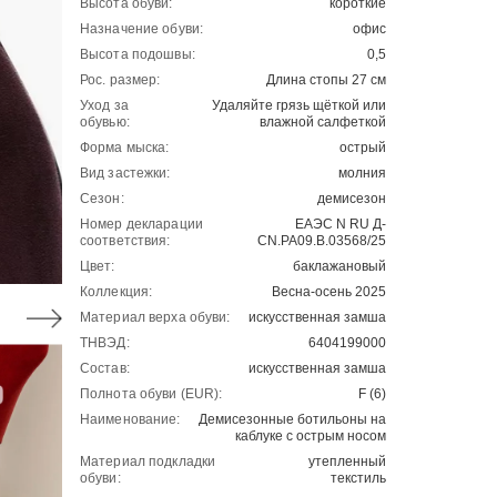
Высота обуви:
короткие
Назначение обуви:
офис
Высота подошвы:
0,5
Рос. размер:
Длина стопы 27 см
Уход за
Удаляйте грязь щёткой или
обувью:
влажной салфеткой
Форма мыска:
острый
Вид застежки:
молния
Сезон:
демисезон
Номер декларации
ЕАЭС N RU Д-
соответствия:
CN.РА09.В.03568/25
Цвет:
баклажановый
Коллекция:
Весна-осень 2025
Материал верха обуви:
искусственная замша
ТНВЭД:
6404199000
Состав:
искусственная замша
Полнота обуви (EUR):
F (6)
Наименование:
Демисезонные ботильоны на
каблуке с острым носом
Материал подкладки
утепленный
обуви:
текстиль