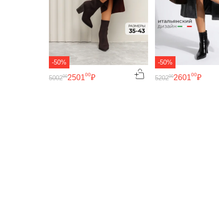
-50%
-50%
00
00
2501
₽
2601
₽
00
00
5002
5202