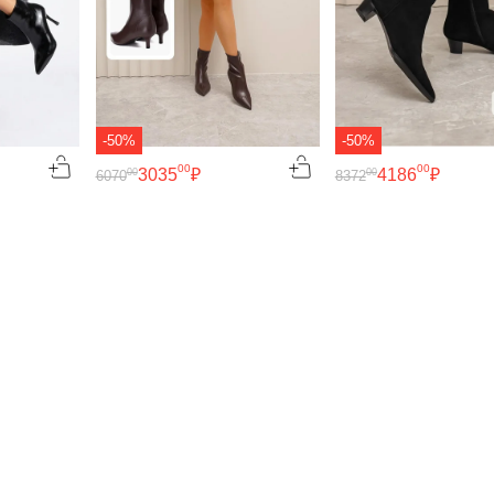
-50%
-50%
00
00
3035
₽
4186
₽
00
00
6070
8372