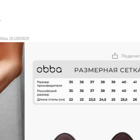
А
Obba 261893828
Поделит