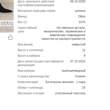
Дата окончания действия
06.10.2030
сертификата/декларации:
Материал подошвы обуви:
резина
Бренд:
Obba
Вес (г):
1070
Гарантийный
На сменные детали,
-50%
-50%
срок:
механические, термические и
химические повреждения
00
00
2141
₽
2974
₽
00
00
гарантия не распространяется
4282
5948
Вид мыска:
закрытый
Высота голенища:
11
Высота каблука:
9
Дата регистрации сертификата/
07.10.2025
декларации:
Вид каблука:
трапециевидный
Страна производства:
Гонконг
Комплектация:
Ботильоны женские - 1 пара
Обхват голенища:
24
Материал стельки:
утепленный текстиль