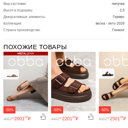
Вид застежки:
липучка
Высота подошвы:
2,5
Декоративные элементы:
Гермес
Коллекция:
весна - лето 2026
Страна производства:
Гонконг
ПОХОЖИЕ ТОВАРЫ
-50%
-50%
-50%
00
00
00
2001
₽
2201
₽
2501
₽
00
00
00
4002
4402
5002