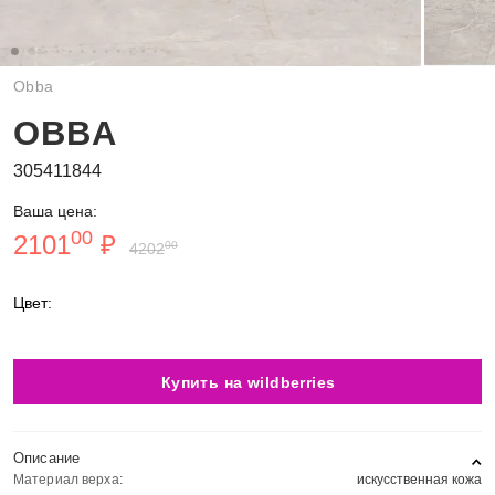
Obba
OBBA
305411844
Ваша цена:
00
2101
₽
00
4202
Цвет:
Купить на wildberries
Описание
Материал верха:
искусственная кожа