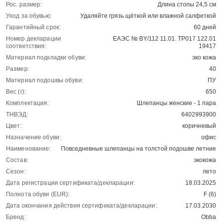
Рос. размер:
Длина стопы 24,5 см
Уход за обувью:
Удаляйте грязь щёткой или влажной салфеткой
Гарантийный срок:
60 дней
Номер декларации
ЕАЭС № BY/112 11.01. ТР017 122.01
соответствия:
19417
Материал подкладки обуви:
эко кожа
Размер:
40
Материал подошвы обуви:
ПУ
Вес (г):
650
Комплектация:
Шлепанцы женские - 1 пара
ТНВЭД:
6402993900
Цвет:
коричневый
Назначение обуви:
офис
Наименование:
Повседневные шлепанцы на толстой подошве летние
Состав:
экокожа
Сезон:
лето
Дата регистрации сертификата/декларации:
18.03.2025
Полнота обуви (EUR):
F (6)
Дата окончания действия сертификата/декларации:
17.03.2030
Бренд:
Obba