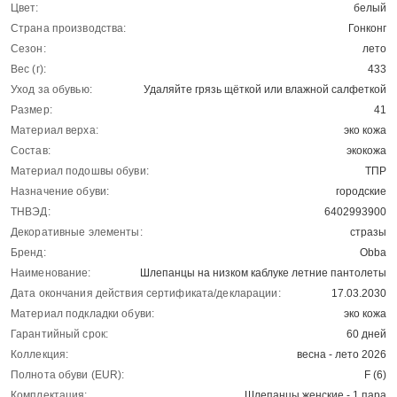
Цвет:
белый
Страна производства:
Гонконг
Сезон:
лето
Вес (г):
433
Уход за обувью:
Удаляйте грязь щёткой или влажной салфеткой
Размер:
41
Материал верха:
эко кожа
Состав:
экокожа
Материал подошвы обуви:
ТПР
Назначение обуви:
городские
ТНВЭД:
6402993900
Декоративные элементы:
стразы
Бренд:
Obba
Наименование:
Шлепанцы на низком каблуке летние пантолеты
Дата окончания действия сертификата/декларации:
17.03.2030
Материал подкладки обуви:
эко кожа
Гарантийный срок:
60 дней
Коллекция:
весна - лето 2026
Полнота обуви (EUR):
F (6)
Комплектация:
Шлепанцы женские - 1 пара