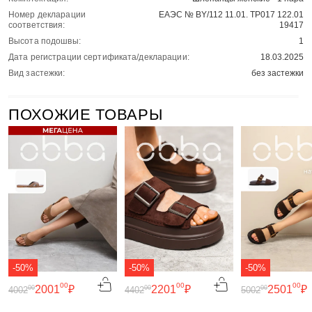
Номер декларации
ЕАЭС № BY/112 11.01. ТР017 122.01
соответствия:
19417
Высота подошвы:
1
Дата регистрации сертификата/декларации:
18.03.2025
Вид застежки:
без застежки
ПОХОЖИЕ ТОВАРЫ
-50%
-50%
-50%
00
00
00
2001
₽
2201
₽
2501
₽
00
00
00
4002
4402
5002