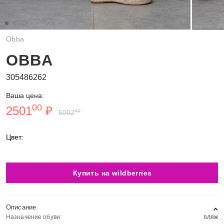
Obba
OBBA
305486262
Ваша цена:
00
2501
₽
00
5002
Цвет:
Купить на wildberries
Описание
Назначение обуви:
пляж