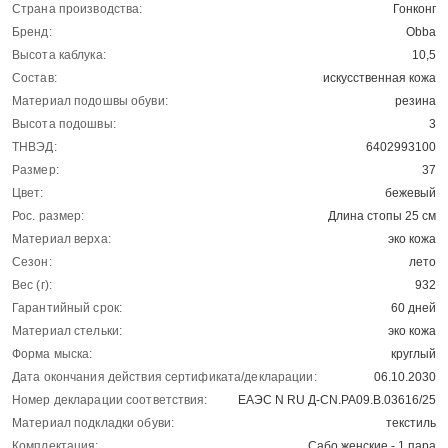
Страна производства:
Гонконг
Бренд:
Obba
Высота каблука:
10,5
Состав:
искусственная кожа
Материал подошвы обуви:
резина
Высота подошвы:
3
ТНВЭД:
6402993100
Размер:
37
Цвет:
бежевый
Рос. размер:
Длина стопы 25 см
Материал верха:
эко кожа
Сезон:
лето
Вес (г):
932
Гарантийный срок:
60 дней
Материал стельки:
эко кожа
Форма мыска:
круглый
Дата окончания действия сертификата/декларации:
06.10.2030
Номер декларации соответствия:
ЕАЭС N RU Д-CN.РА09.В.03616/25
Материал подкладки обуви:
текстиль
Комплектация:
Сабо женские - 1 пара