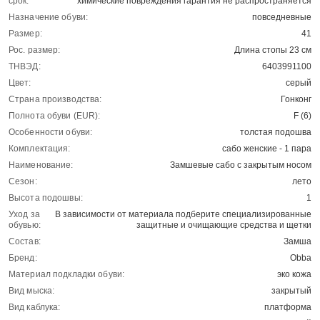
срок:
химические повреждения гарантия не распространяется
Назначение обуви:
повседневные
Размер:
41
Рос. размер:
Длина стопы 23 см
ТНВЭД:
6403991100
Цвет:
серый
Страна производства:
Гонконг
Полнота обуви (EUR):
F (6)
Особенности обуви:
толстая подошва
Комплектация:
сабо женские - 1 пара
Наименование:
Замшевые сабо с закрытым носом
Сезон:
лето
Высота подошвы:
1
Уход за
В зависимости от материала подберите специализированные
обувью:
защитные и очищающие средства и щетки
Состав:
Замша
Бренд:
Obba
Материал подкладки обуви:
эко кожа
Вид мыска:
закрытый
Вид каблука:
платформа