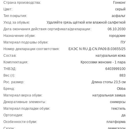
Страна производства:
Гонконг
Цвет:
серый
Тип покрытия:
асфальт
Уход за обувью:
Удаляйте грязь щёткой или влажной салфеткой
Дата окончания действия сертификата/декларации:
06.10.2030
Назначение обуви:
городские
Материал подошвы обуви:
ПУ
Номер декларации соответствия:
ЕАЭС N RU Д-CN.РА09.В.03655/25
Состав:
натуральная кожа
Комплектация:
Кроссовки женские - 1 пара
ТНВЭД:
6403999100
Вес (г):
883
Рос. размер:
Длина стопы 23,5 см
Бренд:
Obba
Материал верха обуви:
натуральная замша
Декоративные элементы:
сникерсы
Материал подкладки обуви:
текстиль
Ортопедия:
да
Особенности обуви:
платформа
Сезон:
демисезон