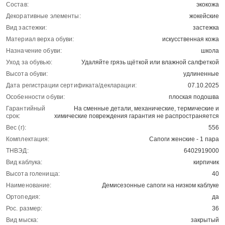
Состав:
экокожа
Декоративные элементы:
жокейские
Вид застежки:
застежка
Материал верха обуви:
искусственная кожа
Назначение обуви:
школа
Уход за обувью:
Удаляйте грязь щёткой или влажной салфеткой
Высота обуви:
удлиненные
Дата регистрации сертификата/декларации:
07.10.2025
Особенности обуви:
плоская подошва
Гарантийный
На сменные детали, механические, термические и
срок:
химические повреждения гарантия не распространяется
Вес (г):
556
Комплектация:
Сапоги женские - 1 пара
ТНВЭД:
6402919000
Вид каблука:
кирпичик
Высота голенища:
40
Наименование:
Демисезонные сапоги на низком каблуке
Ортопедия:
да
Рос. размер:
36
Вид мыска:
закрытый