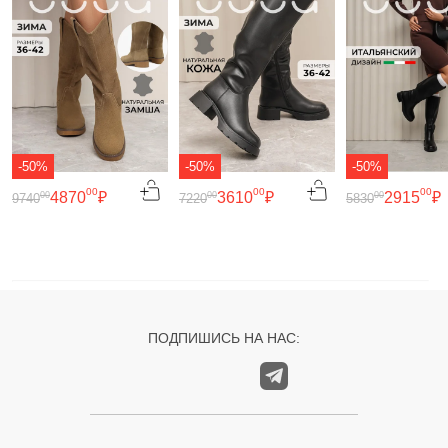
-50%
-50%
-50%
00
00
00
4870
₽
3610
₽
2915
₽
00
00
00
9740
7220
5830
ПОДПИШИСЬ НА НАС: