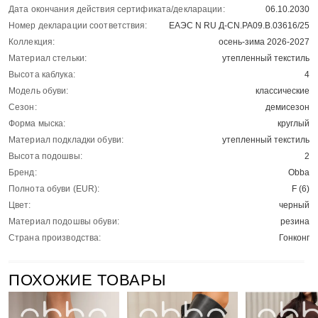
Дата окончания действия сертификата/декларации:
06.10.2030
Номер декларации соответствия:
ЕАЭС N RU Д-CN.РА09.В.03616/25
Коллекция:
осень-зима 2026-2027
Материал стельки:
утепленный текстиль
Высота каблука:
4
Модель обуви:
классические
Сезон:
демисезон
Форма мыска:
круглый
Материал подкладки обуви:
утепленный текстиль
Высота подошвы:
2
Бренд:
Obba
Полнота обуви (EUR):
F (6)
Цвет:
черный
Материал подошвы обуви:
резина
Страна производства:
Гонконг
ПОХОЖИЕ ТОВАРЫ