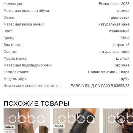
Коллекция:
Весна-осень 2025
Материал подошвы обуви:
резина
Сезон:
демисезон
Материал верха обуви:
натуральная кожа
Цвет:
коричневый
Бренд:
Obba
Вид мыска:
закрытый
Состав:
натуральная кожа
Форма мыска:
круглый
Материал подкладки обуви:
эко кожа
Комплектация:
Сапоги женские - 1 пара
Модель обуви:
трубы
Номер декларации соответствия:
ЕАЭС N RU Д-CN.РА09.В.03655/25
ПОХОЖИЕ ТОВАРЫ