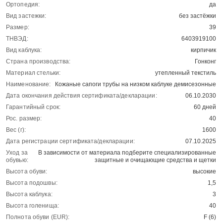
Ортопедия:
да
Вид застежки:
без застёжки
Размер:
39
ТНВЭД:
6403919100
Вид каблука:
кирпичик
Страна производства:
Гонконг
Материал стельки:
утепленный текстиль
Наименование:
Кожаные сапоги трубы на низком каблуке демисезонные
Дата окончания действия сертификата/декларации:
06.10.2030
Гарантийный срок:
60 дней
Рос. размер:
40
Вес (г):
1600
Дата регистрации сертификата/декларации:
07.10.2025
Уход за
В зависимости от материала подберите специализированные
обувью:
защитные и очищающие средства и щетки
Высота обуви:
высокие
Высота подошвы:
1,5
Высота каблука:
3
Высота голенища:
40
Полнота обуви (EUR):
F (6)