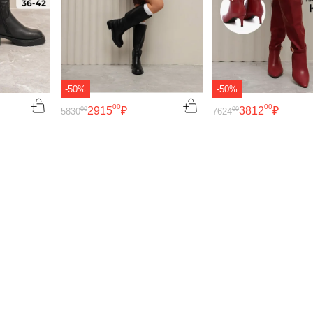
-50%
-50%
00
00
2915
₽
3812
₽
00
00
5830
7624