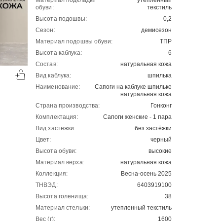
Материал подкладки
утепленный
обуви:
текстиль
Высота подошвы:
0,2
Сезон:
демисезон
Материал подошвы обуви:
ТПР
Высота каблука:
6
-50%
-50%
Состав:
натуральная кожа
Вид каблука:
шпилька
00
00
2701
₽
4621
₽
00
00
5402
9242
Наименование:
Сапоги на каблуке шпильке
натуральная кожа
Страна производства:
Гонконг
Комплектация:
Сапоги женские - 1 пара
Вид застежки:
без застёжки
Цвет:
черный
Высота обуви:
высокие
Материал верха:
натуральная кожа
Коллекция:
Весна-осень 2025
ТНВЭД:
6403919100
Высота голенища:
38
Материал стельки:
утепленный текстиль
Вес (г):
1600