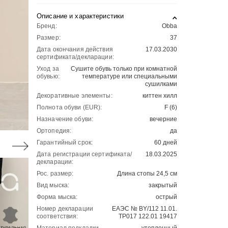
Описание и характеристики
Бренд:
Obba
Размер:
37
Дата окончания действия
17.03.2030
сертификата/декларации:
Уход за
Сушите обувь только при комнатной
обувью:
температуре или специальными
сушилками
Декоративные элементы:
киттен хилл
Полнота обуви (EUR):
F (6)
Назначение обуви:
вечерние
Ортопедия:
да
Гарантийный срок:
60 дней
Дата регистрации сертификата/
18.03.2025
декларации:
Рос. размер:
Длина стопы 24,5 см
Вид мыска:
закрытый
Форма мыска:
острый
Номер декларации
ЕАЭС № BY/112 11.01.
соответствия:
ТР017 122.01 19417