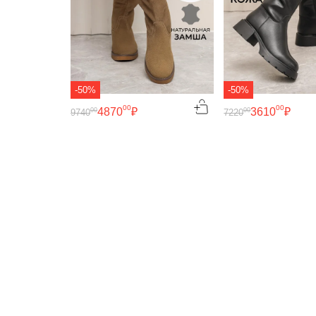
-50%
-50%
00
00
4870
₽
3610
₽
00
00
9740
7220