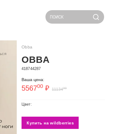
ПОИСК
Obba
ься
OBBA
418744287
Ваша цена:
00
5567
₽
00
11134
Цвет:
Купить на wildberries