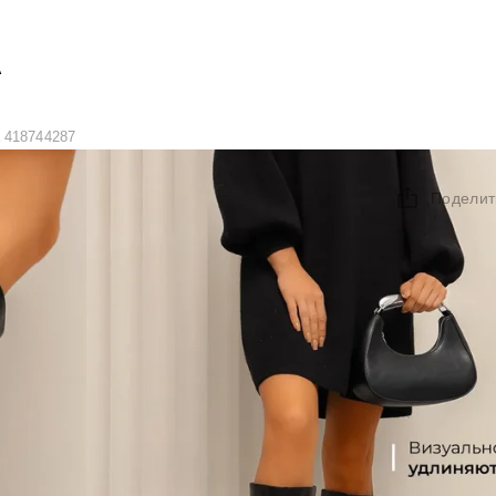
А
 418744287
Поделит