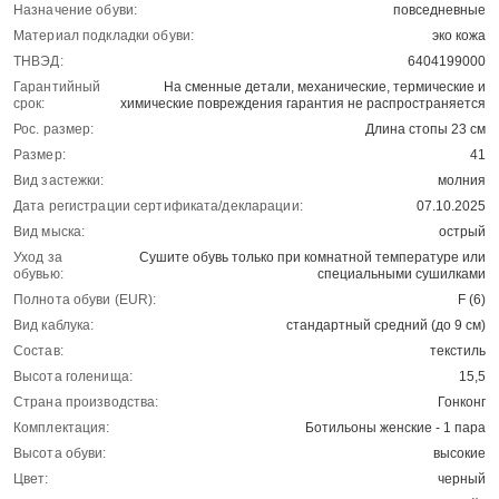
Назначение обуви:
повседневные
Материал подкладки обуви:
эко кожа
ТНВЭД:
6404199000
Гарантийный
На сменные детали, механические, термические и
срок:
химические повреждения гарантия не распространяется
Рос. размер:
Длина стопы 23 см
Размер:
41
Вид застежки:
молния
Дата регистрации сертификата/декларации:
07.10.2025
Вид мыска:
острый
Уход за
Сушите обувь только при комнатной температуре или
обувью:
специальными сушилками
Полнота обуви (EUR):
F (6)
Вид каблука:
стандартный средний (до 9 см)
Состав:
текстиль
Высота голенища:
15,5
Страна производства:
Гонконг
Комплектация:
Ботильоны женские - 1 пара
Высота обуви:
высокие
Цвет:
черный