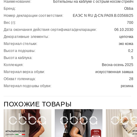
Наименование:
Ботильоны на каблуке с острым носом стрейч
Бренд:
Obba
Номер декларации соответствия:
ЕАЭС N RU Д-CN.РА09.В.03568/25
Вес (г):
700
Дата окончания действия сертификата/декларации:
06.10.2030
Декоративные элементы:
цепочка
Материал стельки:
эко кожа
Высота подошвы:
0,2
Высота каблука:
5
Коллекция:
Весна-осень 2025
Материал верха обуви:
искусственная замша
Обхват голенища:
28
Материал подошвы обуви:
резина
ПОХОЖИЕ ТОВАРЫ