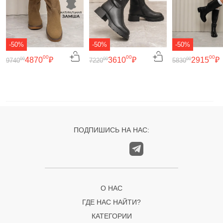
-50%
-50%
-50%
00
00
00
4870
₽
3610
₽
2915
₽
00
00
00
9740
7220
5830
ПОДПИШИСЬ НА НАС:
О НАС
ГДЕ НАС НАЙТИ?
КАТЕГОРИИ