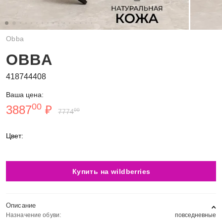
Obba
OBBA
418744408
Ваша цена:
00
3887
₽
00
7774
Цвет:
Купить на wildberries
Описание
Назначение обуви:
повседневные