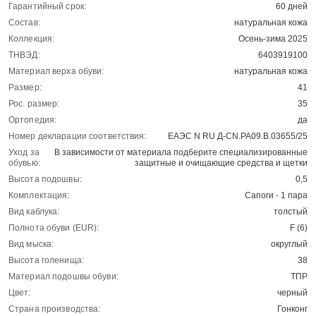
Гарантийный срок:
60 дней
Состав:
натуральная кожа
Коллекция:
Осень-зима 2025
ТНВЭД:
6403919100
Материал верха обуви:
натуральная кожа
Размер:
41
Рос. размер:
35
Ортопедия:
да
Номер декларации соответствия:
ЕАЭС N RU Д-CN.РА09.В.03655/25
Уход за
В зависимости от материала подберите специализированные
обувью:
защитные и очищающие средства и щетки
Высота подошвы:
0,5
Комплектация:
Сапоги - 1 пара
Вид каблука:
толстый
Полнота обуви (EUR):
F (6)
Вид мыска:
округлый
Высота голенища:
38
Материал подошвы обуви:
ТПР
Цвет:
черный
Страна производства:
Гонконг