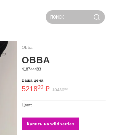
ПОИСК
Obba
ься
OBBA
418744483
Ваша цена:
00
5218
₽
00
10436
Цвет:
Купить на wildberries