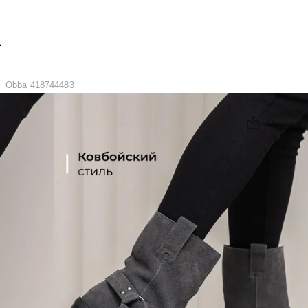
А
Obba 418744483
Поделит