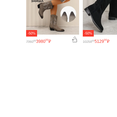
-50%
-50%
00
00
3980
₽
5129
₽
00
00
7960
10258