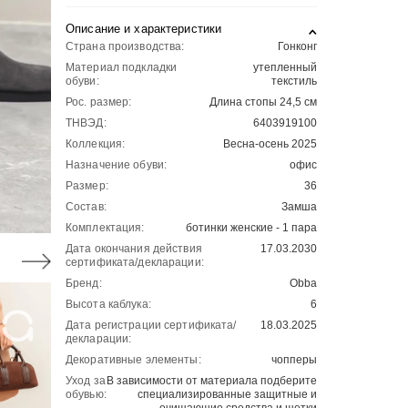
Описание и характеристики
Страна производства:
Гонконг
Материал подкладки
утепленный
обуви:
текстиль
Рос. размер:
Длина стопы 24,5 см
ТНВЭД:
6403919100
Коллекция:
Весна-осень 2025
Назначение обуви:
офис
Размер:
36
Состав:
Замша
Комплектация:
ботинки женские - 1 пара
Дата окончания действия
17.03.2030
сертификата/декларации:
Бренд:
Obba
Высота каблука:
6
Дата регистрации сертификата/
18.03.2025
декларации:
Декоративные элементы:
чопперы
Уход за
В зависимости от материала подберите
обувью:
специализированные защитные и