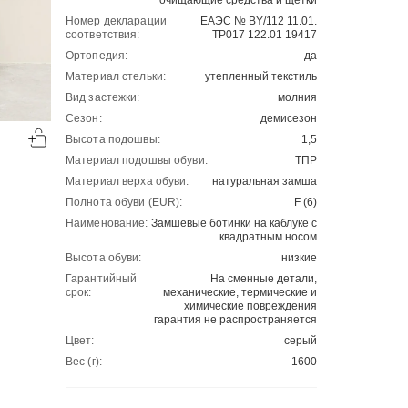
очищающие средства и щетки
Номер декларации
ЕАЭС № BY/112 11.01.
соответствия:
ТР017 122.01 19417
Ортопедия:
да
Материал стельки:
утепленный текстиль
Вид застежки:
молния
-50%
-50%
Сезон:
демисезон
Высота подошвы:
1,5
00
00
3858
₽
5701
₽
00
00
7716
11402
Материал подошвы обуви:
ТПР
Материал верха обуви:
натуральная замша
Полнота обуви (EUR):
F (6)
Наименование:
Замшевые ботинки на каблуке с
квадратным носом
Высота обуви:
низкие
Гарантийный
На сменные детали,
срок:
механические, термические и
химические повреждения
гарантия не распространяется
Цвет:
серый
Вес (г):
1600