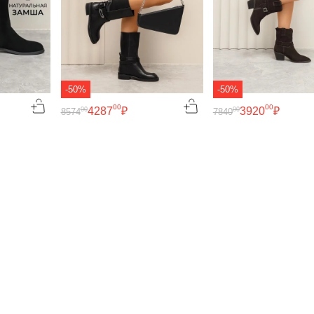
-50%
-50%
00
00
4287
₽
3920
₽
00
00
8574
7840