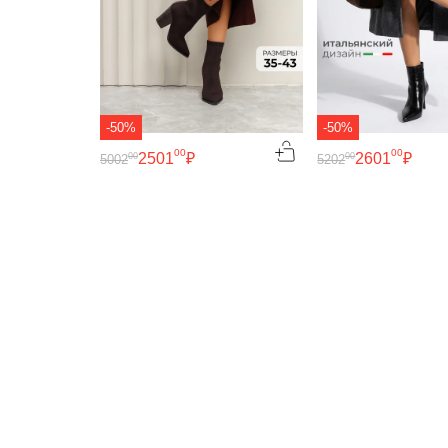
-50%
-50%
00
00
2501
₽
2601
₽
00
00
5002
5202