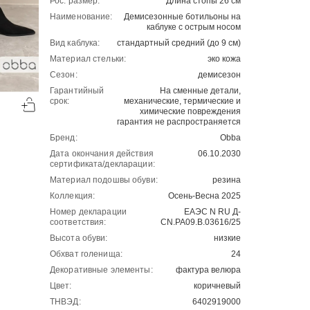
Рос. размер:
Длина стопы 26 см
Наименование:
Демисезонные ботильоны на
каблуке с острым носом
Вид каблука:
стандартный средний (до 9 см)
Материал стельки:
эко кожа
Сезон:
демисезон
-50%
-50%
Гарантийный
На сменные детали,
срок:
механические, термические и
00
00
2141
₽
2974
₽
00
00
4282
5948
химические повреждения
гарантия не распространяется
Бренд:
Obba
Дата окончания действия
06.10.2030
сертификата/декларации:
Материал подошвы обуви:
резина
Коллекция:
Осень-Весна 2025
Номер декларации
ЕАЭС N RU Д-
соответствия:
CN.РА09.В.03616/25
Высота обуви:
низкие
Обхват голенища:
24
Декоративные элементы:
фактура велюра
Цвет:
коричневый
ТНВЭД:
6402919000