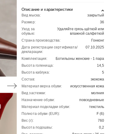
Описание и характеристики
Вид мыска:
закрытый
Размер:
36
Уход за
Удаляйте грязь щёткой или
обувью:
влажной салфеткой
Страна производства:
Гонконг
Дата регистрации сертификата/
07.10.2025
декларации:
Комплектация:
Ботильоны женские - 1 пара
Высота голенища:
14,5
Высота каблука:
5
Состав:
экокожа
Материал верха обуви:
искусственная кожа
Вид застежки:
молния
Назначение обуви:
повседневные
Материал подкладки обуви:
текстиль
Полнота обуви (EUR):
F (6)
Вес (г):
760
Высота подошвы:
0,2