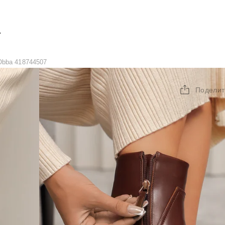
А
Obba 418744507
Поделит