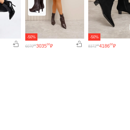
-50%
-50%
00
00
3035
₽
4186
₽
00
00
6070
8372