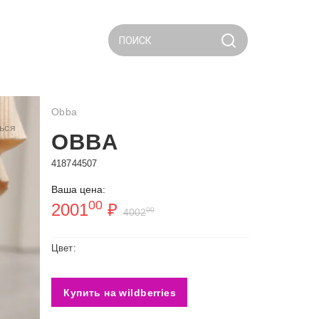
ПОИСК
Obba
ься
OBBA
418744507
Ваша цена:
00
2001
₽
00
4002
Цвет:
Купить на wildberries