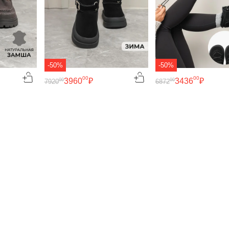
-50%
-50%
00
00
3960
₽
3436
₽
00
00
7920
6872