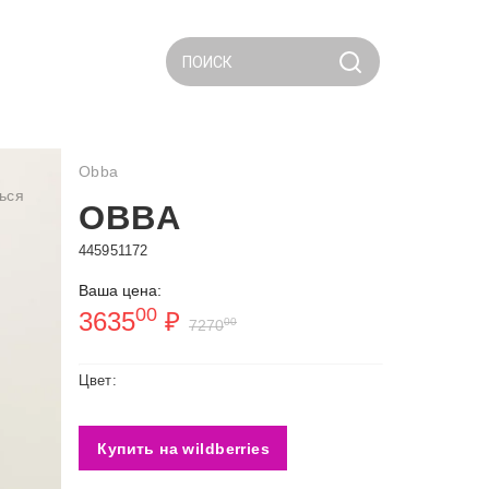
ПОИСК
Obba
ься
OBBA
445951172
Ваша цена:
00
3635
₽
00
7270
Цвет:
Купить на wildberries