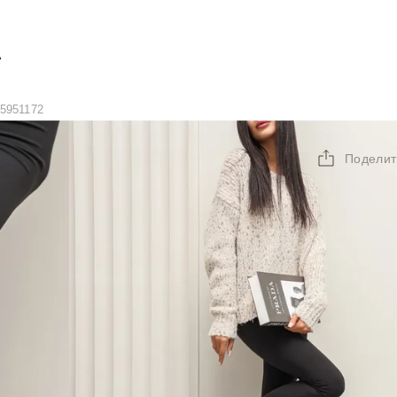
А
5951172
Поделит