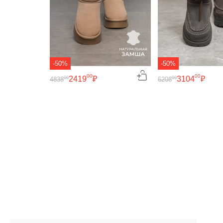
-50%
-50%
00
00
2419
₽
3104
₽
00
00
4838
6208