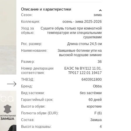
Описание и характеристики
Сезон:
зима
Коллекция:
осень - зима 2025-2026
Уход за
Сушите обувь только при комнатной
обувью:
температуре или специальными
сушилками
Рос. размер:
Длина стопы 24,5 см
Наименование:
Замшевые ботинки угги на
высокой подошве зимние
Размер:
36
Номер декларации
ЕАЭС № BY/112 11.01.
соответствия:
ТР017 122.01 19417
ТНВЭД:
6403911800
Бренд:
Obba
Вид застежки:
без застёжки
Гарантийный срок:
60 дней
Высота обуви:
короткие
Полнота обуви (EUR):
F (6)
Состав:
Замша
Высота подошвы:
4