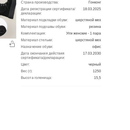
Страна производства:
Гонконг
Дата регистрации сертификата/
18.03.2025
декларации:
Материал подкладки обуви:
шерстяной мех
Материал подошвы обуви:
резина
Комплектация:
Угги женские - 1 пара
-50%
-50%
Материал стельки:
шерстяной мех
00
00
2768
₽
2501
₽
00
00
5536
5002
Назначение обуви:
офис
Дата окончания действия
17.03.2030
сертификата/декларации:
Цвет:
черный
Вес (г):
1250
Высота голенища:
15,5