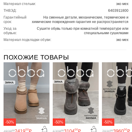
Материал стельки:
эко мех
ТНВЭД:
6403911800
Гарантийный
На сменные детали, механические, термические и
срок:
химические повреждения гарантия не распространяется
Уход за
Сушите обувь только при комнатной температуре или
обувью:
специальными сушилками
Материал подкладки обуви:
эко мех
ПОХОЖИЕ ТОВАРЫ
-50%
-50%
-50%
00
00
00
2419
₽
3104
₽
3960
₽
00
00
00
4838
6208
7920