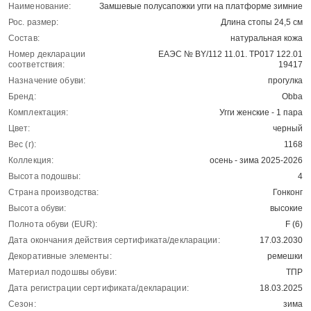
Наименование:
Замшевые полусапожки угги на платформе зимние
Рос. размер:
Длина стопы 24,5 см
Состав:
натуральная кожа
Номер декларации
ЕАЭС № BY/112 11.01. ТР017 122.01
соответствия:
19417
Назначение обуви:
прогулка
Бренд:
Obba
Комплектация:
Угги женские - 1 пара
Цвет:
черный
Вес (г):
1168
Коллекция:
осень - зима 2025-2026
Высота подошвы:
4
Страна производства:
Гонконг
Высота обуви:
высокие
Полнота обуви (EUR):
F (6)
Дата окончания действия сертификата/декларации:
17.03.2030
Декоративные элементы:
ремешки
Материал подошвы обуви:
ТПР
Дата регистрации сертификата/декларации:
18.03.2025
Сезон:
зима