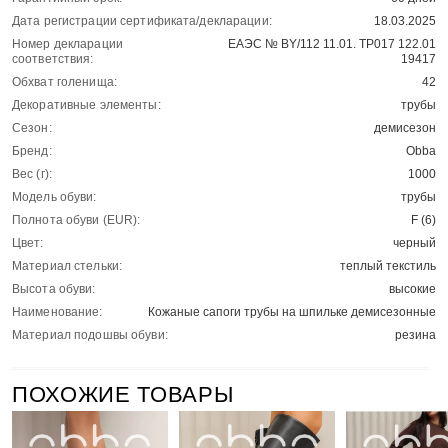
Дата регистрации сертификата/декларации:
18.03.2025
Номер декларации
ЕАЭС № BY/112 11.01. ТР017 122.01
соответствия:
19417
Обхват голенища:
42
Декоративные элементы:
трубы
Сезон:
демисезон
Бренд:
Obba
Вес (г):
1000
Модель обуви:
трубы
Полнота обуви (EUR):
F (6)
Цвет:
черный
Материал стельки:
теплый текстиль
Высота обуви:
высокие
Наименование:
Кожаные сапоги трубы на шпильке демисезонные
Материал подошвы обуви:
резина
ПОХОЖИЕ ТОВАРЫ