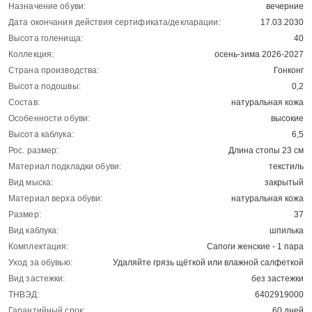
Назначение обуви:
вечерние
Дата окончания действия сертификата/декларации:
17.03.2030
Высота голенища:
40
Коллекция:
осень-зима 2026-2027
Страна производства:
Гонконг
Высота подошвы:
0,2
Состав:
натуральная кожа
Особенности обуви:
высокие
Высота каблука:
6,5
Рос. размер:
Длина стопы 23 см
Материал подкладки обуви:
текстиль
Вид мыска:
закрытый
Материал верха обуви:
натуральная кожа
Размер:
37
Вид каблука:
шпилька
Комплектация:
Сапоги женские - 1 пара
Уход за обувью:
Удаляйте грязь щёткой или влажной салфеткой
Вид застежки:
без застежки
ТНВЭД:
6402919000
Гарантийный срок:
60 дней