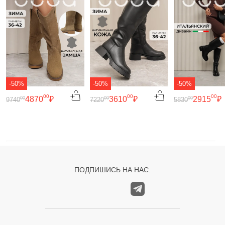
-50%
-50%
-50%
00
00
00
4870
₽
3610
₽
2915
₽
00
00
00
9740
7220
5830
ПОДПИШИСЬ НА НАС: