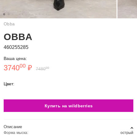
Obba
OBBA
460255285
Ваша цена:
00
3740
₽
00
7480
Цвет:
Купить на wildberries
Описание
Форма мыска:
острый