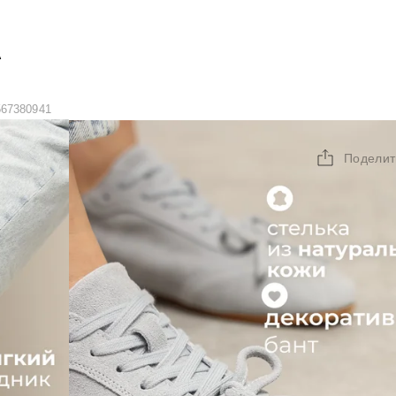
А
567380941
Поделит