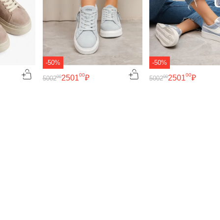
-50%
-50%
00
00
2501
₽
2501
₽
00
00
5002
5002