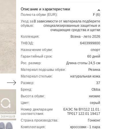
Описание и характеристики
Полнота обуви (EUR):
F (6)
Уход за
В зависимости от материала подберите
обувью:
специализированные защитные и
очищающие средства и щетки
Коллекция:
Всена - лето 2026
ТНВЭД:
6403999800
Назначение обуви:
спорт
Гарантийный срок:
60 дней
Рос. размер:
Длина стопы 24,5 см
Материал подошвы обуви:
Резина
Материал стельки:
натуральная кожа
Размер:
37
Бренд:
Obba
Высота обуви:
низкие
Цвет:
серый
Номер декларации
ЕАЭС № BY/112 11.01.
соответствия:
ТР017 122.01 19417
Страна производства:
Гонконг
Комплектация:
кроссовки - 1 пара