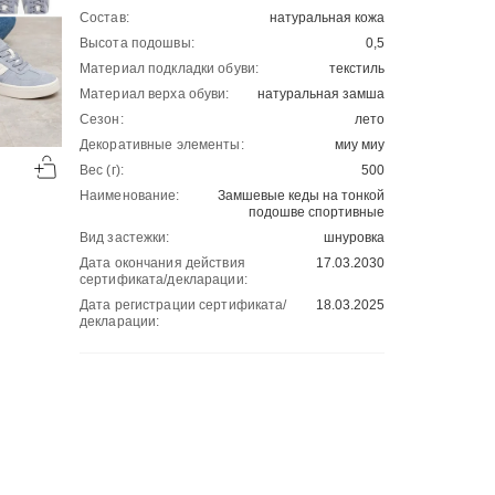
Состав:
натуральная кожа
Высота подошвы:
0,5
Материал подкладки обуви:
текстиль
Материал верха обуви:
натуральная замша
Сезон:
лето
-50%
-50%
Декоративные элементы:
миу миу
00
00
Вес (г):
500
2701
₽
2501
₽
00
00
5402
5002
Наименование:
Замшевые кеды на тонкой
подошве спортивные
Вид застежки:
шнуровка
Дата окончания действия
17.03.2030
сертификата/декларации:
Дата регистрации сертификата/
18.03.2025
декларации: