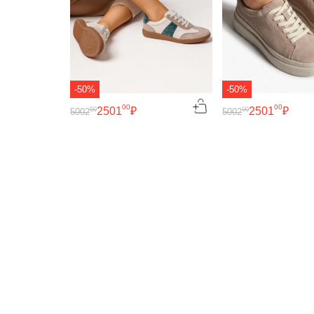
-50%
-50%
00
00
2501
₽
2501
₽
00
00
5002
5002