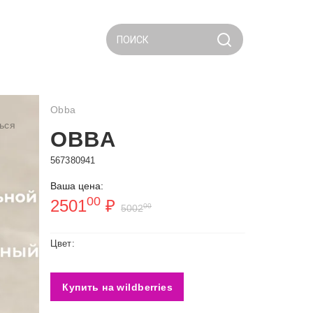
ПОИСК
Obba
ься
OBBA
567380941
Ваша цена:
00
2501
₽
00
5002
Цвет:
Купить на wildberries