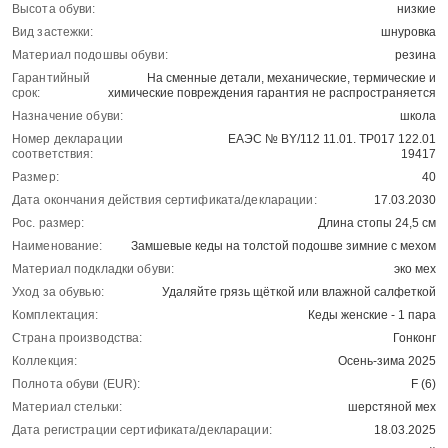
Высота обуви:
низкие
Вид застежки:
шнуровка
Материал подошвы обуви:
резина
Гарантийный
На сменные детали, механические, термические и
срок:
химические повреждения гарантия не распространяется
Назначение обуви:
школа
Номер декларации
ЕАЭС № BY/112 11.01. ТР017 122.01
соответствия:
19417
Размер:
40
Дата окончания действия сертификата/декларации:
17.03.2030
Рос. размер:
Длина стопы 24,5 см
Наименование:
Замшевые кеды на толстой подошве зимние с мехом
Материал подкладки обуви:
эко мех
Уход за обувью:
Удаляйте грязь щёткой или влажной салфеткой
Комплектация:
Кеды женские - 1 пара
Страна производства:
Гонконг
Коллекция:
Осень-зима 2025
Полнота обуви (EUR):
F (6)
Материал стельки:
шерстяной мех
Дата регистрации сертификата/декларации:
18.03.2025