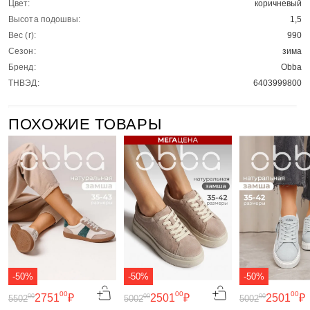
Цвет:
коричневый
Высота подошвы:
1,5
Вес (г):
990
Сезон:
зима
Бренд:
Obba
ТНВЭД:
6403999800
ПОХОЖИЕ ТОВАРЫ
-50%
-50%
-50%
00
00
00
2751
₽
2501
₽
2501
₽
00
00
00
5502
5002
5002