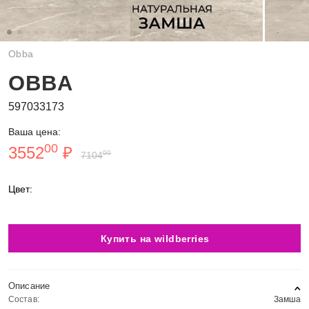
Obba
OBBA
597033173
Ваша цена:
00
3552
₽
00
7104
Цвет:
Купить на wildberries
Описание
Состав:
Замша