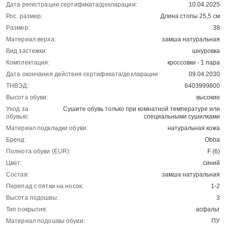
Дата регистрации сертификата/декларации:
10.04.2025
Рос. размер:
Длина стопы 25,5 см
Размер:
38
Материал верха:
замша натуральная
Вид застежки:
шнуровка
Комплектация:
кроссовки - 1 пара
Дата окончания действия сертификата/декларации:
09.04.2030
ТНВЭД:
6403999800
Высота обуви:
высокие
Уход за
Сушите обувь только при комнатной температуре или
обувью:
специальными сушилками
Материал подкладки обуви:
натуральная кожа
Бренд:
Obba
Полнота обуви (EUR):
F (6)
Цвет:
синий
Состав:
замша натуральная
Перепад с пятки на носок:
1-2
Высота подошвы:
3
Тип покрытия:
асфальт
Материал подошвы обуви:
ПУ