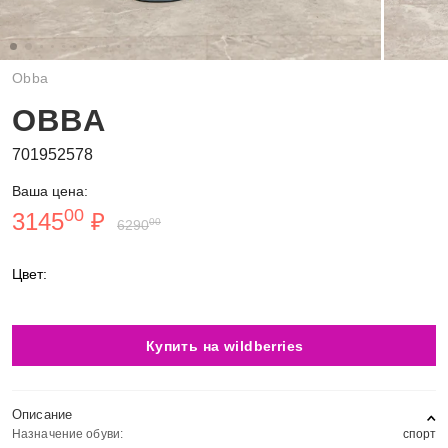
Obba
OBBA
701952578
Ваша цена:
00
3145
₽
00
6290
Цвет:
Купить на wildberries
Описание
Назначение обуви:
спорт