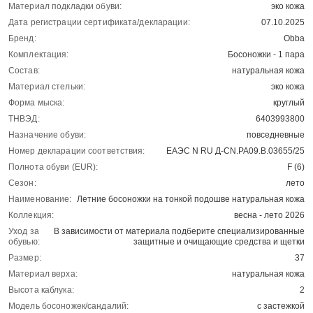
Материал подкладки обуви:
эко кожа
Дата регистрации сертификата/декларации:
07.10.2025
Бренд:
Obba
Комплектация:
Босоножки - 1 пара
Состав:
натуральная кожа
Материал стельки:
эко кожа
Форма мыска:
круглый
ТНВЭД:
6403993800
Назначение обуви:
повседневные
Номер декларации соответствия:
ЕАЭС N RU Д-CN.РА09.В.03655/25
Полнота обуви (EUR):
F (6)
Сезон:
лето
Наименование:
Летние босоножки на тонкой подошве натуральная кожа
Коллекция:
весна - лето 2026
Уход за
В зависимости от материала подберите специализированные
обувью:
защитные и очищающие средства и щетки
Размер:
37
Материал верха:
натуральная кожа
Высота каблука:
2
Модель босоножек/сандалий:
с застежкой