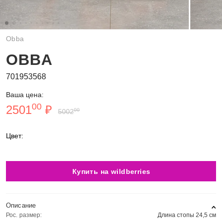
Obba
OBBA
701953568
Ваша цена:
00
2501
₽
00
5002
Цвет:
Купить на wildberries
Описание
Рос. размер:
Длина стопы 24,5 см