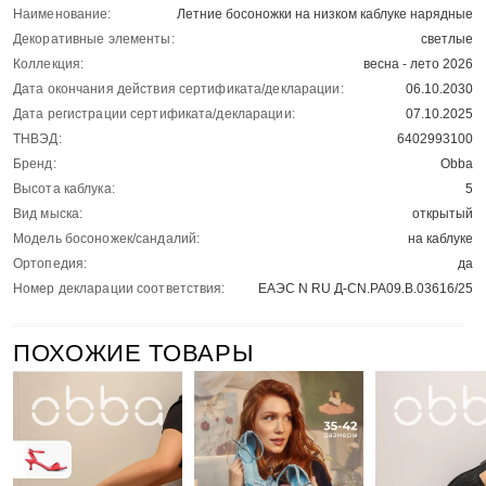
Наименование:
Летние босоножки на низком каблуке нарядные
Декоративные элементы:
светлые
Коллекция:
весна - лето 2026
Дата окончания действия сертификата/декларации:
06.10.2030
Дата регистрации сертификата/декларации:
07.10.2025
ТНВЭД:
6402993100
Бренд:
Obba
Высота каблука:
5
Вид мыска:
открытый
Модель босоножек/сандалий:
на каблуке
Ортопедия:
да
Номер декларации соответствия:
ЕАЭС N RU Д-CN.РА09.В.03616/25
ПОХОЖИЕ ТОВАРЫ