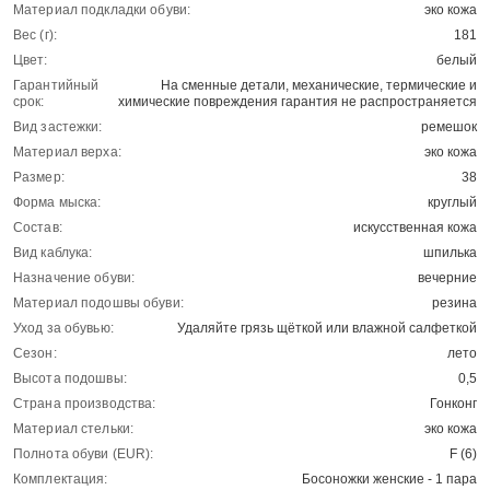
Материал подкладки обуви:
эко кожа
Вес (г):
181
Цвет:
белый
Гарантийный
На сменные детали, механические, термические и
срок:
химические повреждения гарантия не распространяется
Вид застежки:
ремешок
Материал верха:
эко кожа
Размер:
38
Форма мыска:
круглый
Состав:
искусственная кожа
Вид каблука:
шпилька
Назначение обуви:
вечерние
Материал подошвы обуви:
резина
Уход за обувью:
Удаляйте грязь щёткой или влажной салфеткой
Сезон:
лето
Высота подошвы:
0,5
Страна производства:
Гонконг
Материал стельки:
эко кожа
Полнота обуви (EUR):
F (6)
Комплектация:
Босоножки женские - 1 пара