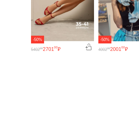
-50%
-50%
00
00
2701
₽
2001
₽
00
00
5402
4002