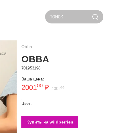
ПОИСК
Obba
ься
OBBA
701953198
Ваша цена:
00
2001
₽
00
4002
Цвет:
Купить на wildberries