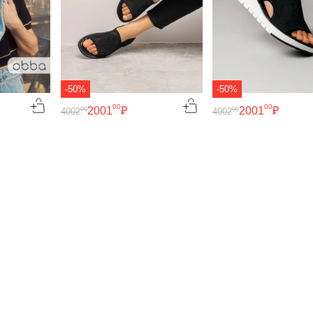
-50%
-50%
00
00
2001
₽
2001
₽
00
00
4002
4002