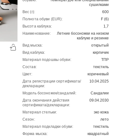
обувью:
температуре или специальными
сушилками
Вес (г):
600
Полнота обуви (EUR):
F (6)
Высота каблука:
1,7
Наименование:
Летние босоножки на низком
каблуке и резинке
-50%
-50%
Вид мыска:
открытый
00
00
2001
₽
2501
₽
00
00
4002
5002
Вид каблука:
кирпичик
Материал подошвы обуви:
ТПР
Состав:
текстиль
Цвет:
коричневый
Дата регистрации сертификата/
10.04.2025
декларации:
Модель босоножек/сандалий:
Сандалии
Дата окончания действия
09.04.2030
сертификата/декларации:
Материал стельки:
эко кожа
Сезон:
лето
Материал подкладки обуви:
текстиль
Форма мыска:
квадратный