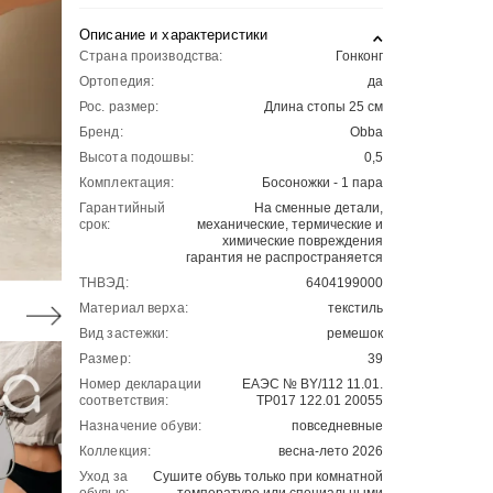
Описание и характеристики
Страна производства:
Гонконг
Ортопедия:
да
Рос. размер:
Длина стопы 25 см
Бренд:
Obba
Высота подошвы:
0,5
Комплектация:
Босоножки - 1 пара
Гарантийный
На сменные детали,
срок:
механические, термические и
химические повреждения
гарантия не распространяется
ТНВЭД:
6404199000
Материал верха:
текстиль
Вид застежки:
ремешок
Размер:
39
Номер декларации
ЕАЭС № BY/112 11.01.
соответствия:
ТР017 122.01 20055
Назначение обуви:
повседневные
Коллекция:
весна-лето 2026
Уход за
Сушите обувь только при комнатной