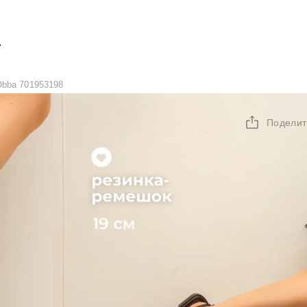
А
bba 701953198
Поделит