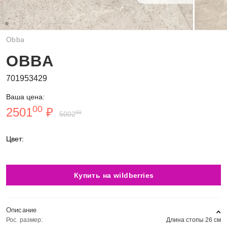
Obba
OBBA
701953429
Ваша цена:
00
2501
₽
00
5002
Цвет:
Купить на wildberries
Описание
Рос. размер:
Длина стопы 26 см