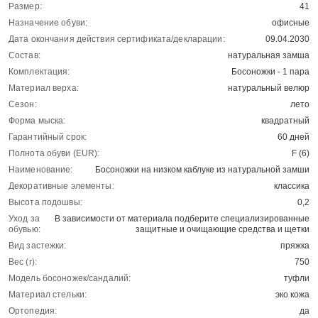
Размер:
41
Назначение обуви:
офисные
Дата окончания действия сертификата/декларации:
09.04.2030
Состав:
натуральная замша
Комплектация:
Босоножки - 1 пара
Материал верха:
натуральный велюр
Сезон:
лето
Форма мыска:
квадратный
Гарантийный срок:
60 дней
Полнота обуви (EUR):
F (6)
Наименование:
Босоножки на низком каблуке из натуральной замши
Декоративные элементы:
классика
Высота подошвы:
0,2
Уход за
В зависимости от материала подберите специализированные
обувью:
защитные и очищающие средства и щетки
Вид застежки:
пряжка
Вес (г):
750
Модель босоножек/сандалий:
туфли
Материал стельки:
эко кожа
Ортопедия:
да