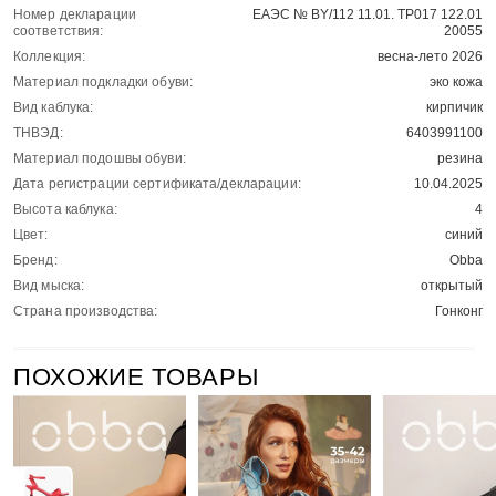
Номер декларации
ЕАЭС № BY/112 11.01. ТР017 122.01
соответствия:
20055
Коллекция:
весна-лето 2026
Материал подкладки обуви:
эко кожа
Вид каблука:
кирпичик
ТНВЭД:
6403991100
Материал подошвы обуви:
резина
Дата регистрации сертификата/декларации:
10.04.2025
Высота каблука:
4
Цвет:
синий
Бренд:
Obba
Вид мыска:
открытый
Страна производства:
Гонконг
ПОХОЖИЕ ТОВАРЫ