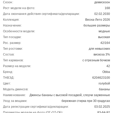
Сезон:
демисезон
Рост модели на фото:
168
Дата окончания действия сертификата/декларации:
02.02.2030
Коллекция:
Весна-Лето 2026
Назначение:
большие размеры
Особенности модели:
модные
Тип посадки:
высокая
Рос. размер:
42/164
Тип ростовки:
для невысоких
Состав:
вискоза 3%
Тип карманов:
с отрезным бочком
Размер на модели:
42
Бренд:
Obba
ТНВЭД:
6204623100
Цвет:
голубой
Модель джинсов:
бананы
Наименование:
Джинсы бананы с высокой посадкой, слоучи зауженные
Уход за вещами:
бережная стирка при 30 градусах
Дата регистрации сертификата/декларации:
03.02.2025
Параметры модели на фото (ОГ-ОТ-ОБ):
83-64-92