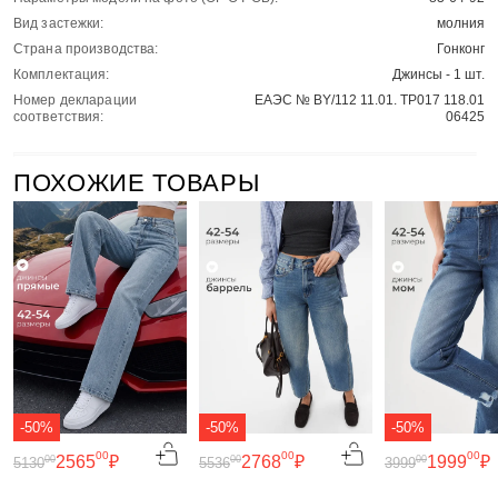
Вид застежки:
молния
Страна производства:
Гонконг
Комплектация:
Джинсы - 1 шт.
Номер декларации
ЕАЭС № BY/112 11.01. ТР017 118.01
соответствия:
06425
ПОХОЖИЕ ТОВАРЫ
-50%
-50%
-50%
00
00
00
2565
₽
2768
₽
1999
₽
00
00
00
5130
5536
3999