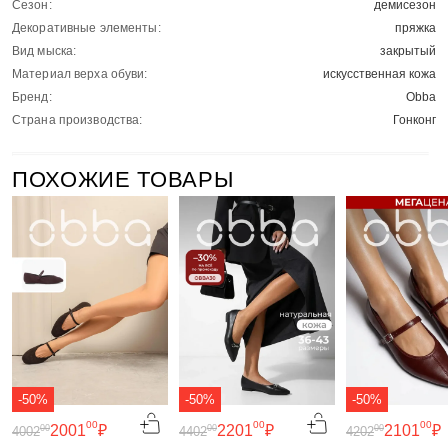
Сезон:
демисезон
Декоративные элементы:
пряжка
Вид мыска:
закрытый
Материал верха обуви:
искусственная кожа
Бренд:
Obba
Страна производства:
Гонконг
ПОХОЖИЕ ТОВАРЫ
-50%
-50%
-50%
00
00
00
2001
₽
2201
₽
2101
₽
00
00
00
4002
4402
4202