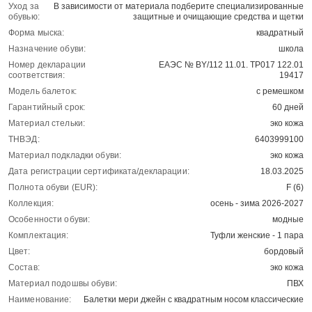
Уход за
В зависимости от материала подберите специализированные
обувью:
защитные и очищающие средства и щетки
Форма мыска:
квадратный
Назначение обуви:
школа
Номер декларации
ЕАЭС № BY/112 11.01. ТР017 122.01
соответствия:
19417
Модель балеток:
c ремешком
Гарантийный срок:
60 дней
Материал стельки:
эко кожа
ТНВЭД:
6403999100
Материал подкладки обуви:
эко кожа
Дата регистрации сертификата/декларации:
18.03.2025
Полнота обуви (EUR):
F (6)
Коллекция:
осень - зима 2026-2027
Особенности обуви:
модные
Комплектация:
Туфли женские - 1 пара
Цвет:
бордовый
Состав:
эко кожа
Материал подошвы обуви:
ПВХ
Наименование:
Балетки мери джейн с квадратным носом классические