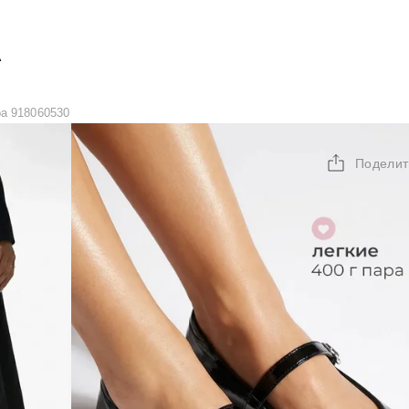
А
a 918060530
Поделит