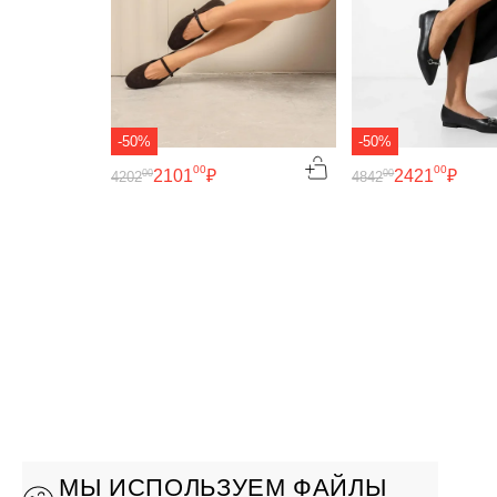
-50%
-50%
00
00
2101
₽
2421
₽
00
00
4202
4842
МЫ ИСПОЛЬЗУЕМ ФАЙЛЫ