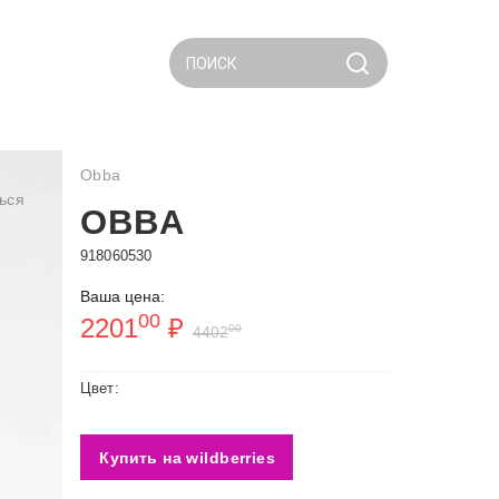
ПОИСК
Obba
ься
OBBA
918060530
Ваша цена:
00
2201
₽
00
4402
Цвет:
Купить на wildberries