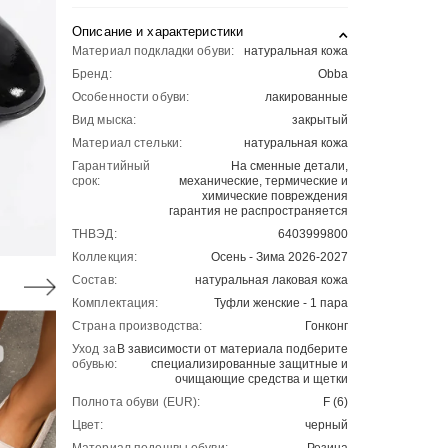
Описание и характеристики
Материал подкладки обуви:
натуральная кожа
Бренд:
Obba
Особенности обуви:
лакированные
Вид мыска:
закрытый
Материал стельки:
натуральная кожа
Гарантийный
На сменные детали,
срок:
механические, термические и
химические повреждения
гарантия не распространяется
ТНВЭД:
6403999800
Коллекция:
Осень - Зима 2026-2027
Состав:
натуральная лаковая кожа
Комплектация:
Туфли женские - 1 пара
Страна производства:
Гонконг
Уход за
В зависимости от материала подберите
обувью:
специализированные защитные и
очищающие средства и щетки
Полнота обуви (EUR):
F (6)
Цвет:
черный