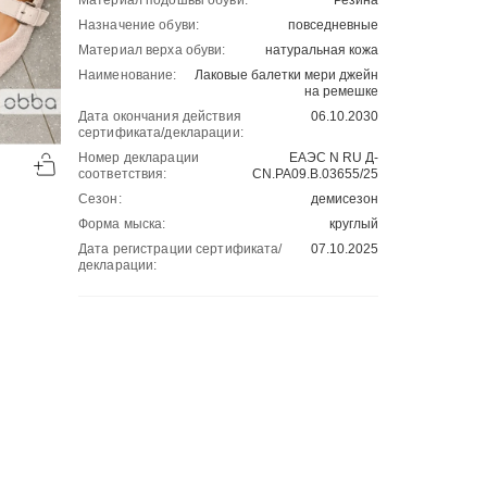
Материал подошвы обуви:
Резина
Назначение обуви:
повседневные
Материал верха обуви:
натуральная кожа
Наименование:
Лаковые балетки мери джейн
на ремешке
Дата окончания действия
06.10.2030
сертификата/декларации:
-50%
-50%
Номер декларации
ЕАЭС N RU Д-
00
00
1766
₽
2001
₽
00
00
3532
4002
соответствия:
CN.РА09.В.03655/25
Сезон:
демисезон
Форма мыска:
круглый
Дата регистрации сертификата/
07.10.2025
декларации: