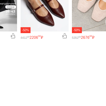
-50%
-50%
00
00
2206
₽
2676
₽
00
00
4412
5352