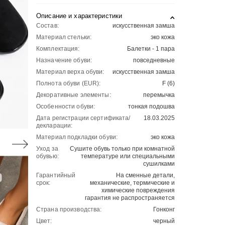
Описание и характеристики
Состав:
искусственная замша
Материал стельки:
эко кожа
Комплектация:
Балетки - 1 пара
Назначение обуви:
повседневные
Материал верха обуви:
искусственная замша
Полнота обуви (EUR):
F (6)
Декоративные элементы:
перемычка
Особенности обуви:
тонкая подошва
Дата регистрации сертификата/
18.03.2025
декларации:
Материал подкладки обуви:
эко кожа
Уход за
Сушите обувь только при комнатной
обувью:
температуре или специальными
сушилками
Гарантийный
На сменные детали,
срок:
механические, термические и
химические повреждения
гарантия не распространяется
Страна производства:
Гонконг
Цвет:
черный