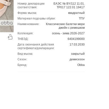
Номер декларации
ЕАЭС № BY/112 11.01.
соответствия:
ТР017 122.01 19417
Форма мыска:
квадратный
Материал подошвы обуви:
ТПУ
Наименование:
Классические балетки мери
джейн с ремешком
-50%
-50%
Коллекция:
осень - зима 2026-2027
00
00
1501
₽
2001
₽
00
00
3002
4002
ТНВЭД:
6404199000
Дата окончания действия
17.03.2030
сертификата/декларации:
Вид мыска:
закрытый
Сезон:
демисезон
Бренд:
Obba