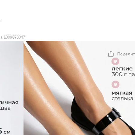
А
a 1009078047
Поделит