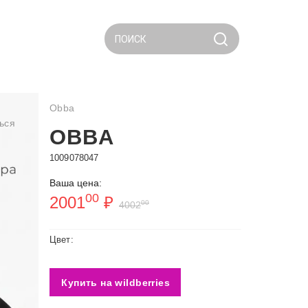
ПОИСК
Obba
ься
OBBA
1009078047
Ваша цена:
00
2001
₽
00
4002
Цвет:
Купить на wildberries