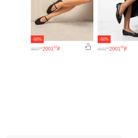
-50%
-50%
00
00
2001
₽
2001
₽
00
00
4002
4002