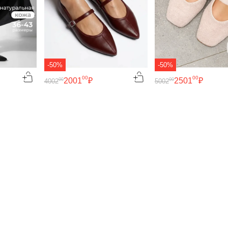
-50%
-50%
00
00
2001
₽
2501
₽
00
00
4002
5002