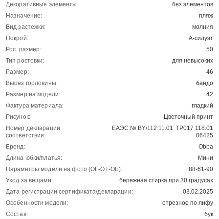
Декоративные элементы:
без элементов
Назначение:
пляж
Вид застежки:
молния
Покрой:
А-силуэт
Рос. размер:
50
Тип ростовки:
для невысоких
Размер:
46
Вырез горловины:
бандо
Размер на модели:
42
Фактура материала:
гладкий
Рисунок:
Цветочный принт
Номер декларации
ЕАЭС № BY/112 11.01. ТР017 118.01
соответствия:
06425
Бренд:
Obba
Длина юбки/платья:
Мини
Параметры модели на фото (ОГ-ОТ-ОБ):
88-61-90
Уход за вещами:
бережная стирка при 30 градусах
Дата регистрации сертификата/декларации:
03.02.2025
Особенности модели:
отрезное по лифу
Состав:
бук