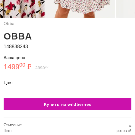
Obba
OBBA
148838243
Ваша цена:
00
1499
₽
00
2999
Цвет:
Купить на wildberries
Описание
Цвет:
розовый