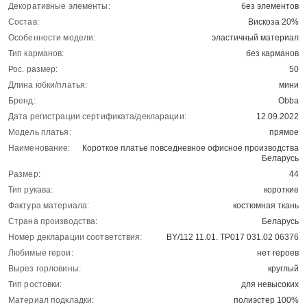
Декоративные элементы:
без элементов
Состав:
Вискоза 20%
Особенности модели:
эластичный материал
Тип карманов:
без карманов
Рос. размер:
50
Длина юбки/платья:
мини
Бренд:
Obba
Дата регистрации сертификата/декларации:
12.09.2022
Модель платья:
прямое
Наименование:
Короткое платье повседневное офисное производства
Беларусь
Размер:
44
Тип рукава:
короткие
Фактура материала:
костюмная ткань
Страна производства:
Беларусь
Номер декларации соответствия:
BY/112 11.01. TP017 031.02 06376
Любимые герои:
нет героев
Вырез горловины:
круглый
Тип ростовки:
для невысоких
Материал подкладки:
полиэстер 100%