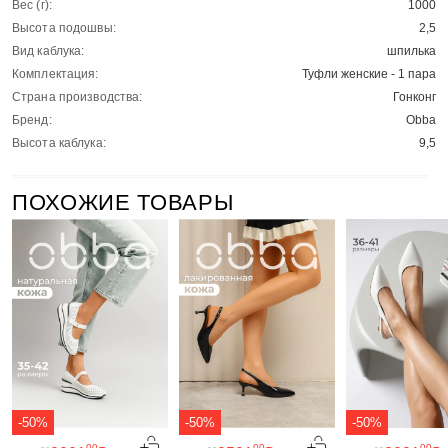
Вес (г):
1000
Высота подошвы:
2,5
Вид каблука:
шпилька
Комплектация:
Туфли женские - 1 пара
Страна производства:
Гонконг
Бренд:
Obba
Высота каблука:
9,5
ПОХОЖИЕ ТОВАРЫ
-50%
-50%
-50%
00
00
00