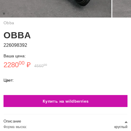
Obba
OBBA
226098392
Ваша цена:
00
2280
₽
00
4560
Цвет:
Купить на wildberries
Описание
Форма мыска:
круглый