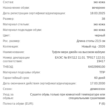
Состав:
эко кожа
Назначение обуви:
вечерние
Дата регистрации сертификата/декларации:
18.03.2025
Размер:
38
Материал стельки:
эко кожа
Материал подкладки обуви:
эко кожа
Цвет:
черный
Рос. размер:
Длина стопы 23,5 см
Коллекция:
Новый год - 2026
Наименование:
Туфли мери джейн на высоком каблуке
Номер декларации
ЕАЭС № BY/112 11.01. ТР017 122.01
соответствия:
19417
ТНВЭД:
6402999100
Материал подошвы обуви:
ТПР
Гарантийный срок:
60 дней
Дата окончания действия сертификата/декларации:
17.03.2030
Сезон:
демисезон
Уход за
Сушите обувь только при комнатной температуре или
обувью:
специальными сушилками
Полнота обуви (EUR):
F (6)