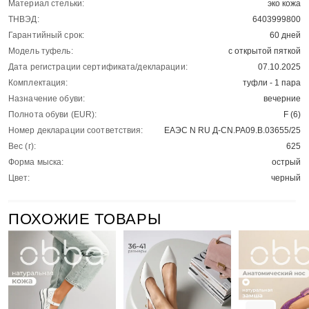
Материал стельки:
эко кожа
ТНВЭД:
6403999800
Гарантийный срок:
60 дней
Модель туфель:
с открытой пяткой
Дата регистрации сертификата/декларации:
07.10.2025
Комплектация:
туфли - 1 пара
Назначение обуви:
вечерние
Полнота обуви (EUR):
F (6)
Номер декларации соответствия:
ЕАЭС N RU Д-CN.РА09.В.03655/25
Вес (г):
625
Форма мыска:
острый
Цвет:
черный
ПОХОЖИЕ ТОВАРЫ