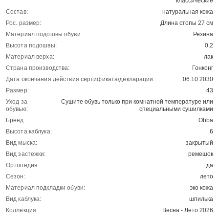
классические
Состав:
натуральная кожа
Рос. размер:
Длина стопы 27 см
Материал подошвы обуви:
Резина
Высота подошвы:
0,2
Материал верха:
лак
Страна производства:
Гонконг
Дата окончания действия сертификата/декларации:
06.10.2030
Размер:
43
Уход за
Сушите обувь только при комнатной температуре или
обувью:
специальными сушилками
Бренд:
Obba
Высота каблука:
6
Вид мыска:
закрытый
Вид застежки:
ремешок
Ортопедия:
да
Сезон:
лето
Материал подкладки обуви:
эко кожа
Вид каблука:
шпилька
Коллекция:
Весна - Лето 2026