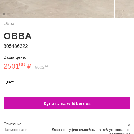
Obba
OBBA
305486322
Ваша цена:
00
2501
₽
00
5002
Цвет:
Купить на wildberries
Описание
Наименование:
Лаковые туфли слингбэки на каблуке кожаные