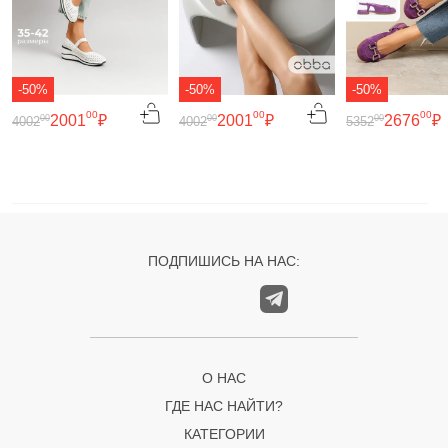
-50%
-50%
-50%
00
00
00
2001
₽
2001
₽
2676
₽
00
00
00
4002
4002
5352
ПОДПИШИСЬ НА НАС:
О НАС
ГДЕ НАС НАЙТИ?
КАТЕГОРИИ