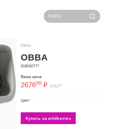
ПОИСК
Obba
ься
OBBA
918060777
Ваша цена:
00
2676
₽
00
5352
Цвет:
Купить на wildberries