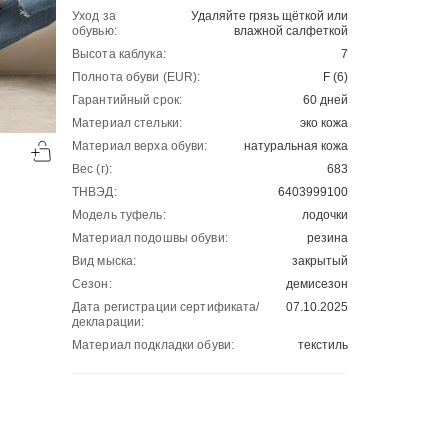
Уход за
Удаляйте грязь щёткой или
обувью:
влажной салфеткой
Высота каблука:
7
Полнота обуви (EUR):
F (6)
Гарантийный срок:
60 дней
Материал стельки:
эко кожа
-50%
-50%
Материал верха обуви:
натуральная кожа
00
00
2501
₽
2289
₽
00
00
5002
4578
Вес (г):
683
ТНВЭД:
6403999100
Модель туфель:
лодочки
Материал подошвы обуви:
резина
Вид мыска:
закрытый
Сезон:
демисезон
Дата регистрации сертификата/
07.10.2025
декларации:
Материал подкладки обуви:
текстиль