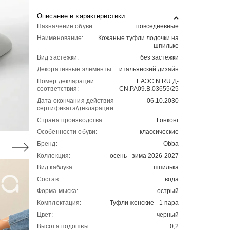
Описание и характеристики
Назначение обуви:
повседневные
Наименование:
Кожаные туфли лодочки на
шпильке
Вид застежки:
без застежки
Декоративные элементы:
итальянский дизайн
Номер декларации
ЕАЭС N RU Д-
соответствия:
CN.РА09.В.03655/25
Дата окончания действия
06.10.2030
сертификата/декларации:
Страна производства:
Гонконг
Особенности обуви:
классические
Бренд:
Obba
Коллекция:
осень - зима 2026-2027
Вид каблука:
шпилька
Состав:
вода
Форма мыска:
острый
Комплектация:
Туфли женские - 1 пара
Цвет:
черный
Высота подошвы:
0,2