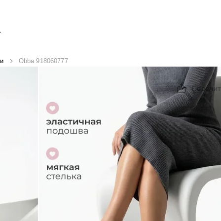
А
и
Obba 918060777
Поделит