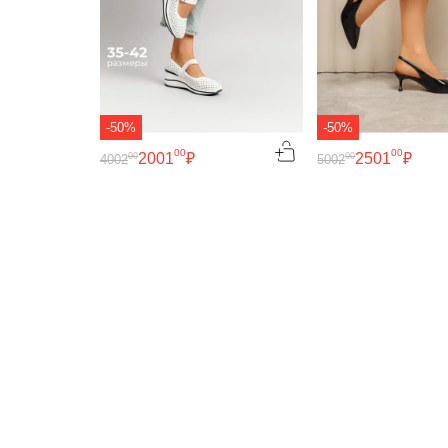
-50%
-50%
00
00
2001
₽
2501
₽
00
00
4002
5002