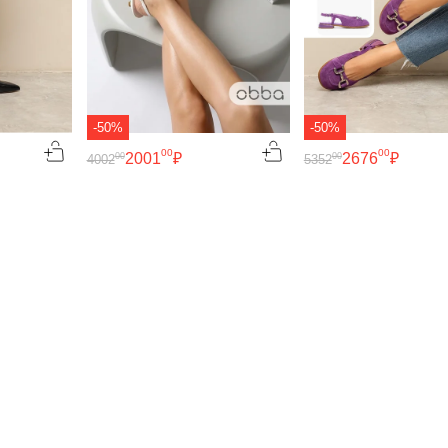
-50%
-50%
00
00
2001
₽
2676
₽
00
00
4002
5352