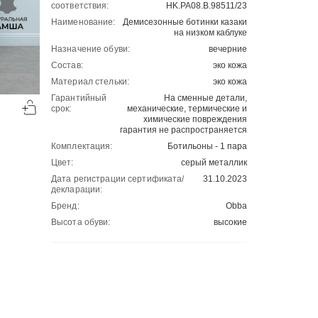
соответствия:
HK.РА08.В.98511/23
Наименование:
Демисезонные ботинки казаки
на низком каблуке
Назначение обуви:
вечерние
Состав:
эко кожа
Материал стельки:
эко кожа
-50%
-50%
Гарантийный
На сменные детали,
срок:
механические, термические и
00
00
3805
₽
3175
₽
00
00
7610
6350
химические повреждения
гарантия не распространяется
Комплектация:
Ботильоны - 1 пара
Цвет:
серый металлик
Дата регистрации сертификата/
31.10.2023
декларации:
Бренд:
Obba
Высота обуви:
высокие