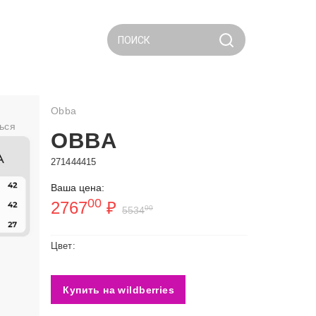
ПОИСК
Obba
ься
OBBA
271444415
Ваша цена:
00
2767
₽
00
5534
Цвет:
Купить на wildberries