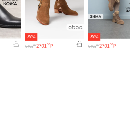
-50%
-50%
00
00
2701
₽
2701
₽
00
00
5402
5402