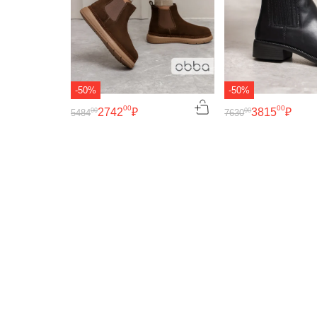
-50%
-50%
00
00
2742
₽
3815
₽
00
00
5484
7630