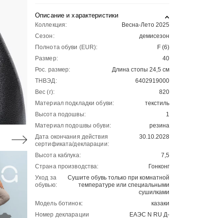
Описание и характеристики
Коллекция:
Весна-Лето 2025
Сезон:
демисезон
Полнота обуви (EUR):
F (6)
Размер:
40
Рос. размер:
Длина стопы 24,5 см
ТНВЭД:
6402919000
Вес (г):
820
Материал подкладки обуви:
текстиль
Высота подошвы:
1
Материал подошвы обуви:
резина
Дата окончания действия
30.10.2028
сертификата/декларации:
Высота каблука:
7,5
Страна производства:
Гонконг
Уход за
Сушите обувь только при комнатной
обувью:
температуре или специальными
сушилками
Модель ботинок:
казаки
Номер декларации
ЕАЭС N RU Д-