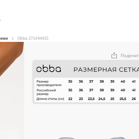
А
инки
Obba 271444415
Поделит