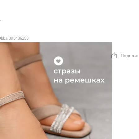
А
bba 305486253
Поделит