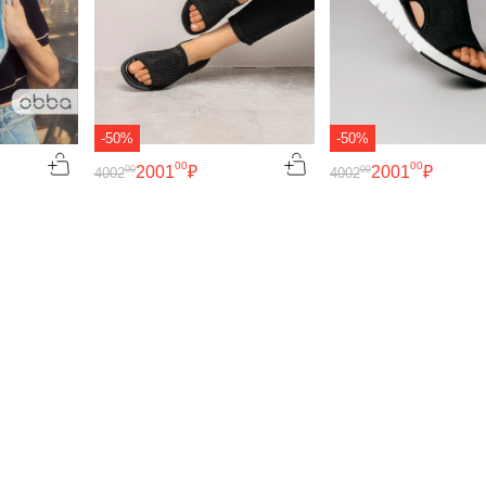
-50%
-50%
00
00
2001
₽
2001
₽
00
00
4002
4002