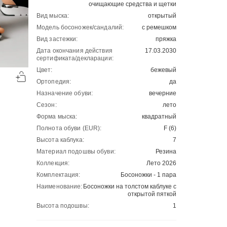
очищающие средства и щетки
Вид мыска:
открытый
Модель босоножек/сандалий:
с ремешком
Вид застежки:
пряжка
Дата окончания действия
17.03.2030
сертификата/декларации:
-50%
-50%
Цвет:
бежевый
00
00
2001
₽
2501
₽
00
00
4002
5002
Ортопедия:
да
Назначение обуви:
вечерние
Сезон:
лето
Форма мыска:
квадратный
Полнота обуви (EUR):
F (6)
Высота каблука:
7
Материал подошвы обуви:
Резина
Коллекция:
Лето 2026
Комплектация:
Босоножки - 1 пара
Наименование:
Босоножки на толстом каблуке с
открытой пяткой
Высота подошвы:
1