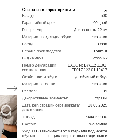
Описание и характеристики
Вес (г):
500
Гарантийный срок:
60 дней
Рос. размер:
Длина стопы 22 см
Материал подкладки обуви:
эко кожа
Бренд:
Obba
Страна производства:
Гонконг
Вид каблука:
столбик
Номер декларации
ЕАЭС № BY/112 11.01.
соответствия:
ТР017 122.01 19417
Особенности обуви:
устойчивый каблук
Материал стельки:
эко кожа
Размер:
39
Декоративные элементы:
стразы
Дата регистрации сертификата/
18.03.2025
декларации:
ТНВЭД:
6404199000
Состав:
эко замша
Уход за
В зависимости от материала подберите
обувью:
специализированные защитные и