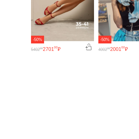
-50%
-50%
00
00
2701
₽
2001
₽
00
00
5402
4002