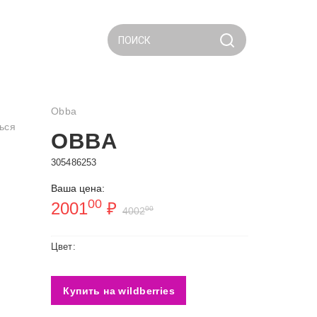
ПОИСК
Obba
ься
OBBA
305486253
Ваша цена:
00
2001
₽
00
4002
Цвет:
Купить на wildberries